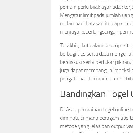
pemain perlu bijak agar tidak te
Mengatur limit pada jumlah uang
melampaui batasan itu dapat me
menjaga keberlangsungan permai
Terakhir, ikut dalam kelompok t
berbagi tips serta data mengenai 
berdiskusi serta bertukar pikira
juga dapat membangun koneksi b
pengalaman bermain lotere leb
Bandingkan Togel 
Di Asia, permainan togel online 
diminati, di mana beragam tipe t
metode yang jelas dan output ya