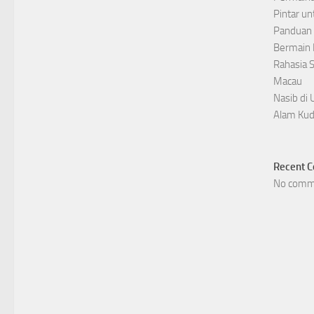
Pintar un
Panduan
Bermain 
Rahasia 
Macau
Nasib di 
Alam Kud
Recent 
No comme