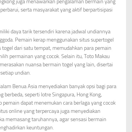
Hongkong juga menawarkan pengalaman bermain yang
perbarui, serta masyarakat yang aktif berpartisipasi
liki daya tarik tersendiri karena jadwal undiannya
nggoda. Pemain kerap menggunakan situs supertogel
 togel dari satu tempat, memudahkan para pemain
ih permainan yang cocok. Selain itu, Toto Makau
erasakan nuansa bermain togel yang lain, disertai
 setiap undian.
ng dalam Benua Asia menyediakan banyak opsi bagi para
g berbeda, seperti lotre Singapura, Hong Kong,
p pemain dapat menemukan cara berlaga yang cocok
itus online yang terpercaya juga menyediakan
ka memasang taruhannya, agar sensasi bermain
menghadirkan keuntungan.