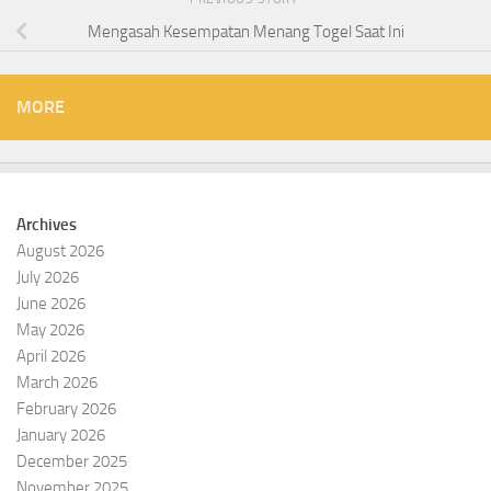
Mengasah Kesempatan Menang Togel Saat Ini
MORE
Archives
August 2026
July 2026
June 2026
May 2026
April 2026
March 2026
February 2026
January 2026
December 2025
November 2025