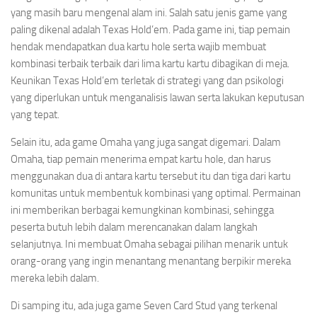
yang masih baru mengenal alam ini. Salah satu jenis game yang
paling dikenal adalah Texas Hold’em. Pada game ini, tiap pemain
hendak mendapatkan dua kartu hole serta wajib membuat
kombinasi terbaik terbaik dari lima kartu kartu dibagikan di meja.
Keunikan Texas Hold’em terletak di strategi yang dan psikologi
yang diperlukan untuk menganalisis lawan serta lakukan keputusan
yang tepat.
Selain itu, ada game Omaha yang juga sangat digemari. Dalam
Omaha, tiap pemain menerima empat kartu hole, dan harus
menggunakan dua di antara kartu tersebut itu dan tiga dari kartu
komunitas untuk membentuk kombinasi yang optimal. Permainan
ini memberikan berbagai kemungkinan kombinasi, sehingga
peserta butuh lebih dalam merencanakan dalam langkah
selanjutnya. Ini membuat Omaha sebagai pilihan menarik untuk
orang-orang yang ingin menantang menantang berpikir mereka
mereka lebih dalam.
Di samping itu, ada juga game Seven Card Stud yang terkenal