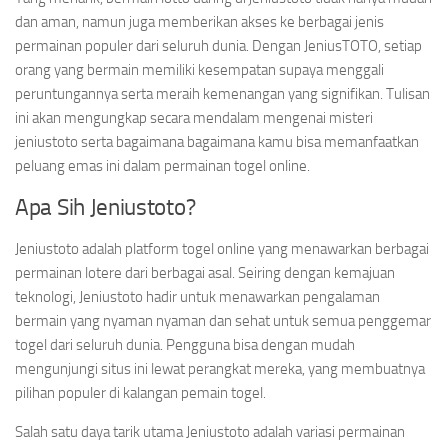
dan aman, namun juga memberikan akses ke berbagai jenis
permainan populer dari seluruh dunia. Dengan JeniusTOTO, setiap
orang yang bermain memiliki kesempatan supaya menggali
peruntungannya serta meraih kemenangan yang signifikan. Tulisan
ini akan mengungkap secara mendalam mengenai misteri
jeniustoto serta bagaimana bagaimana kamu bisa memanfaatkan
peluang emas ini dalam permainan togel online.
Apa Sih Jeniustoto?
Jeniustoto adalah platform togel online yang menawarkan berbagai
permainan lotere dari berbagai asal. Seiring dengan kemajuan
teknologi, Jeniustoto hadir untuk menawarkan pengalaman
bermain yang nyaman nyaman dan sehat untuk semua penggemar
togel dari seluruh dunia. Pengguna bisa dengan mudah
mengunjungi situs ini lewat perangkat mereka, yang membuatnya
pilihan populer di kalangan pemain togel.
Salah satu daya tarik utama Jeniustoto adalah variasi permainan