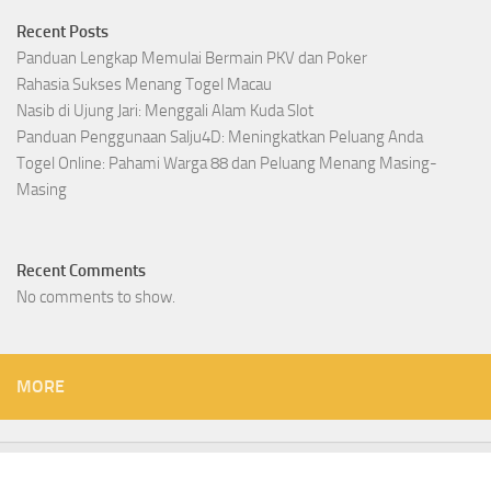
Recent Posts
Panduan Lengkap Memulai Bermain PKV dan Poker
Rahasia Sukses Menang Togel Macau
Nasib di Ujung Jari: Menggali Alam Kuda Slot
Panduan Penggunaan Salju4D: Meningkatkan Peluang Anda
Togel Online: Pahami Warga 88 dan Peluang Menang Masing-
Masing
Recent Comments
No comments to show.
MORE