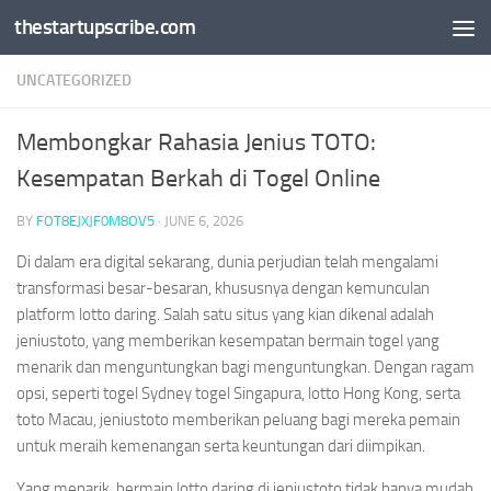
thestartupscribe.com
Skip to content
UNCATEGORIZED
Membongkar Rahasia Jenius TOTO:
Kesempatan Berkah di Togel Online
BY
FOT8EJXJF0M8OV5
·
JUNE 6, 2026
Di dalam era digital sekarang, dunia perjudian telah mengalami
transformasi besar-besaran, khususnya dengan kemunculan
platform lotto daring. Salah satu situs yang kian dikenal adalah
jeniustoto, yang memberikan kesempatan bermain togel yang
menarik dan menguntungkan bagi menguntungkan. Dengan ragam
opsi, seperti togel Sydney togel Singapura, lotto Hong Kong, serta
toto Macau, jeniustoto memberikan peluang bagi mereka pemain
untuk meraih kemenangan serta keuntungan dari diimpikan.
Yang menarik, bermain lotto daring di jeniustoto tidak hanya mudah