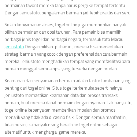
permainan favorit mereka tanpa harus pergi ke tempat tertentu.
Dengan jeniustoto, pengalaman bermain jadi lebih praktis dan seru.
Selain kenyamanan akses, togel online juga memberikan banyak
pilihan permainan dan opsi taruhan. Para pemain bisa memilih
berbagai jenis togel dari berbagai negara, termasuk toto Macau.
jeniustoto
Dengan pilihan-pilihan ini, mereka bisa menentukan
strategi bermain yang cocok dengan preferensi dan cara bermain
mereka. Jeniustoto menghadirkan tempat yang memfasilitasi para
pemain menggali semua opsi yang tersedia dengan mudah.
Keamanan dan kenyamanan bermain adalah faktor tambahan yang
penting dari togel online. Situs togel terkemuka seperti halnya
jeniustoto memastikan keamanan data dan proses transaksi
pemain, buat mereka dapat bermain dengan nyaman. Tak hanya itu,
togel online kebanyakan memberikan imbalan dan promosi
menarik yang tidak ada di casino fisik. Dengan semua manfaat ini,
tidak heran jika banyak orang beralih ke togel online sebagai
alternatif untuk menghargai game mereka.