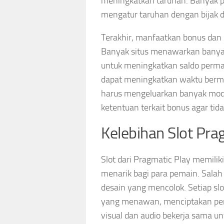
meningkatkan taruhan. Banyak 
mengatur taruhan dengan bijak 
Terakhir, manfaatkan bonus dan 
Banyak situs menawarkan banyak 
untuk meningkatkan saldo perm
dapat meningkatkan waktu berm
harus mengeluarkan banyak moda
ketentuan terkait bonus agar tid
Kelebihan Slot Pra
Slot dari Pragmatic Play memil
menarik bagi para pemain. Salah 
desain yang mencolok. Setiap slo
yang menawan, menciptakan pen
visual dan audio bekerja sama 