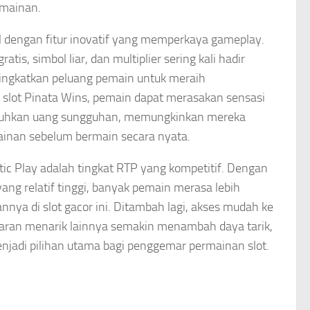
rmainan.
al dengan fitur inovatif yang memperkaya gameplay.
ratis, simbol liar, dan multiplier sering kali hadir
ngkatkan peluang pemain untuk meraih
lot Pinata Wins, pemain dapat merasakan sensasi
ruhkan uang sungguhan, memungkinkan mereka
nan sebelum bermain secara nyata.
tic Play adalah tingkat RTP yang kompetitif. Dengan
ng relatif tinggi, banyak pemain merasa lebih
nya di slot gacor ini. Ditambah lagi, akses mudah ke
waran menarik lainnya semakin menambah daya tarik,
njadi pilihan utama bagi penggemar permainan slot.