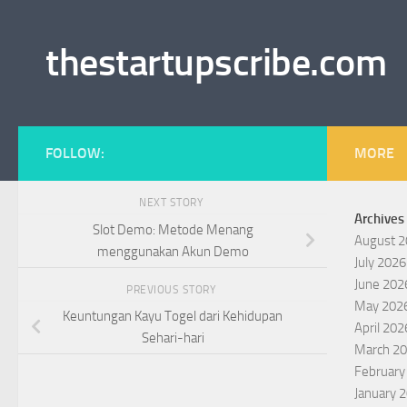
Skip to content
thestartupscribe.com
FOLLOW:
MORE
NEXT STORY
Archives
Slot Demo: Metode Menang
August 
menggunakan Akun Demo
July 2026
June 202
PREVIOUS STORY
May 202
Keuntungan Kayu Togel dari Kehidupan
April 202
Sehari-hari
March 2
February
January 