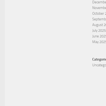
Decembe
Novembe
October 
Septemb
August 
July 2025
June 202
May 202
Categori
Uncatego