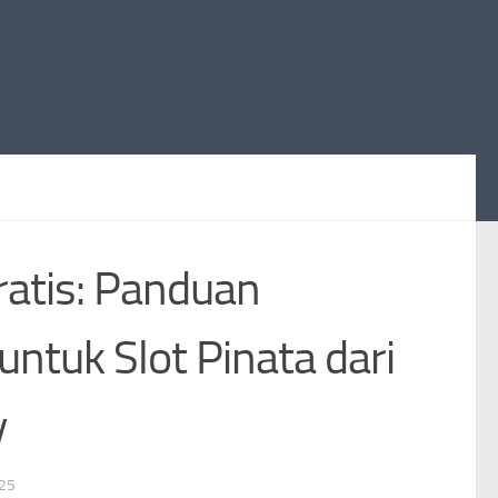
ratis: Panduan
ntuk Slot Pinata dari
y
25