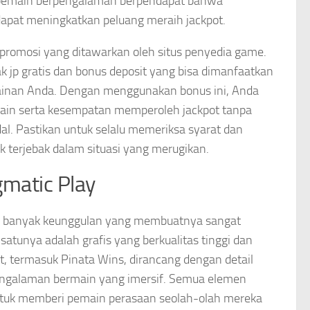
pemain berpengalaman berpendapat bahwa
dapat meningkatkan peluang meraih jackpot.
promosi yang ditawarkan oleh situs penyedia game.
jp gratis dan bonus deposit yang bisa dimanfaatkan
ainan Anda. Dengan menggunakan bonus ini, Anda
ain serta kesempatan memperoleh jackpot tanpa
l. Pastikan untuk selalu memeriksa syarat dan
ak terjebak dalam situasi yang merugikan.
gmatic Play
iki banyak keunggulan yang membuatnya sangat
satunya adalah grafis yang berkualitas tinggi dan
t, termasuk Pinata Wins, dirancang dengan detail
galaman bermain yang imersif. Semua elemen
untuk memberi pemain perasaan seolah-olah mereka