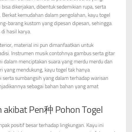
i bisa dikerjakan, dibentuk sedemikian rupa, serta
g. Berkat kemudahan dalam pengolahan, kayu togel
ang-barang kustom yang dipesan dipesan, sehingga
di hasil karya.
nterior, material ini pun dimanfaatkan untuk
disi. Instrumen musik contohnya gambus serta gitar
ini dalam menciptakan suara yang merdu merdu dan
iri yang mendukung, kayu togel tak hanya
pi serta sumbangsih yang dalam terhadap warisan
njadikannya sebagai bahan bahan yang amat
 akibat Pen种 Pohon Togel
pak positif besar terhadap lingkungan. Kayu ini