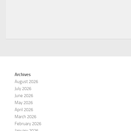
Archives
August 2026
July 2026
June 2026
May 2026
April 2026
March 2026
February 2026
January 2026