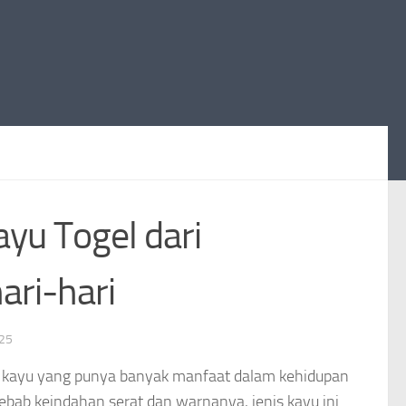
yu Togel dari
ari-hari
25
pe kayu yang punya banyak manfaat dalam kehidupan
sebab keindahan serat dan warnanya, jenis kayu ini