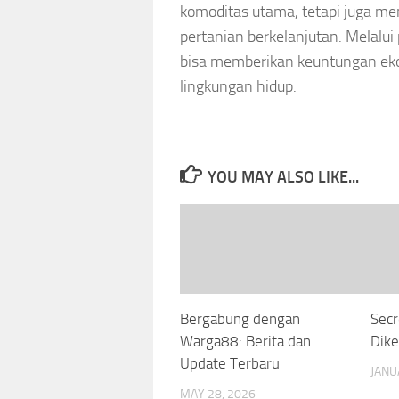
komoditas utama, tetapi juga m
pertanian berkelanjutan. Melalu
bisa memberikan keuntungan ek
lingkungan hidup.
YOU MAY ALSO LIKE...
Bergabung dengan
Secr
Warga88: Berita dan
Dike
Update Terbaru
JANU
MAY 28, 2026