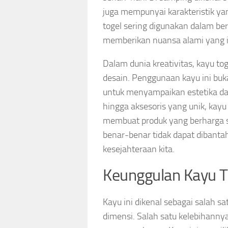
juga mempunyai karakteristik yan
togel sering digunakan dalam ber
memberikan nuansa alami yang i
Dalam dunia kreativitas, kayu to
desain. Penggunaan kayu ini buka
untuk menyampaikan estetika dan
hingga aksesoris yang unik, kay
membuat produk yang berharga se
benar-benar tidak dapat dibanta
kesejahteraan kita.
Keunggulan Kayu T
Kayu ini dikenal sebagai salah s
dimensi. Salah satu kelebihanny