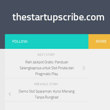
Skip to content
thestartupscribe.com
FOLLOW:
MORE
NEXT STORY
Raih Jackpot Gratis: Panduan
Selengkapnya untuk Slot Pinata dari
Pragmatic Play
PREVIOUS STORY
Demo Slot Spaceman: Kunci Menang
Tanpa Rungkad