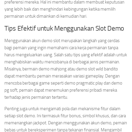
preferensi mereka. Hal ini membantu dalam membuat keputusan
yang lebih baik dan menghindari kebingungan ketika memilih
permainan untuk dimainkan di kemudian hari.
Tips Efektif untuk Menggunakan Slot Demo
Menggunakan akun demo slot merupakan langkah yang cerdas
bagi pemain yang ingin memahami cara kerja permainan tanpa
harus mengeluarkan uang. Salah satu tips yang efektif adalah untuk
menghabiskan waktu mencobanya di berbagai jenis permainan.
Misalnya, bermain demo mahjong atau demo slot wild bandito
dapat membantu pemain merasakan variasi gameplay. Dengan
mencoba berbagai game seperti demo pragmatic play dan demo
pg soft, pemain dapat menemukan preferensi pribadi mereka
terhadap jenis permainan tertentu.
Penting juga untuk mengamati pola dan mekanisme fitur dalam
setiap slot demo. Ini termasuk fitur bonus, simbol khusus, dan cara
memenangkan jackpot. Dengan menggunakan akun demo, pemain
bebas untuk bereksperimen tanpa tekanan finansial. Mengambil