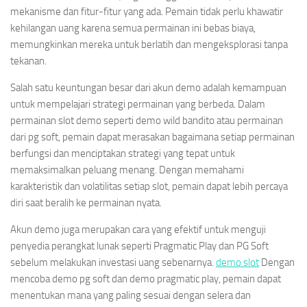
mekanisme dan fitur-fitur yang ada. Pemain tidak perlu khawatir
kehilangan uang karena semua permainan ini bebas biaya,
memungkinkan mereka untuk berlatih dan mengeksplorasi tanpa
tekanan.
Salah satu keuntungan besar dari akun demo adalah kemampuan
untuk mempelajari strategi permainan yang berbeda. Dalam
permainan slot demo seperti demo wild bandito atau permainan
dari pg soft, pemain dapat merasakan bagaimana setiap permainan
berfungsi dan menciptakan strategi yang tepat untuk
memaksimalkan peluang menang. Dengan memahami
karakteristik dan volatilitas setiap slot, pemain dapat lebih percaya
diri saat beralih ke permainan nyata.
Akun demo juga merupakan cara yang efektif untuk menguji
penyedia perangkat lunak seperti Pragmatic Play dan PG Soft
sebelum melakukan investasi uang sebenarnya.
demo slot
Dengan
mencoba demo pg soft dan demo pragmatic play, pemain dapat
menentukan mana yang paling sesuai dengan selera dan