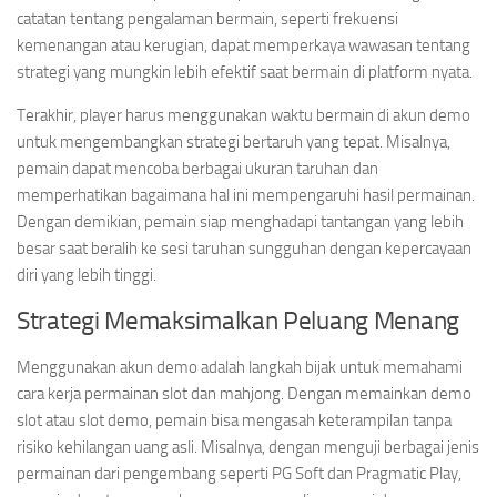
catatan tentang pengalaman bermain, seperti frekuensi
kemenangan atau kerugian, dapat memperkaya wawasan tentang
strategi yang mungkin lebih efektif saat bermain di platform nyata.
Terakhir, player harus menggunakan waktu bermain di akun demo
untuk mengembangkan strategi bertaruh yang tepat. Misalnya,
pemain dapat mencoba berbagai ukuran taruhan dan
memperhatikan bagaimana hal ini mempengaruhi hasil permainan.
Dengan demikian, pemain siap menghadapi tantangan yang lebih
besar saat beralih ke sesi taruhan sungguhan dengan kepercayaan
diri yang lebih tinggi.
Strategi Memaksimalkan Peluang Menang
Menggunakan akun demo adalah langkah bijak untuk memahami
cara kerja permainan slot dan mahjong. Dengan memainkan demo
slot atau slot demo, pemain bisa mengasah keterampilan tanpa
risiko kehilangan uang asli. Misalnya, dengan menguji berbagai jenis
permainan dari pengembang seperti PG Soft dan Pragmatic Play,