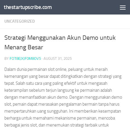
thestartupscribe.com
Skip to content
UNCATEGORIZED
Strategi Menggunakan Akun Demo untuk
Menang Besar
BY
FOT8EJXJF0M8OV5
·
AUGUST 31, 2025
Dalam dunia permainan slot online, peluang untuk meraih
kemenangan yang besar dapat ditingkatkan dengan strategi yang
tepat. Salah satu cara yang paling efektif untuk mengasah
keterampilan sebelum terjun langsung ke permainan adalah
dengan memanfaatkan akun demo. Dengan menggunakan demo
slot, pemain dapat merasakan pengalaman bermain tanpa harus
mempertaruhkan uang sungguhan. Ini memberikan kesempatan
berharga untuk memahami mekanisme permainan, mencoba
berbagai jenis slot, dan menemukan strategi terbaik untuk