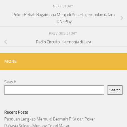
NEXT STORY
Poker Hebat: Bagaimana Menjadi Peserta Jempolan dalam
IDN-Play
PREVIOUS STORY
Radio Circuito: Harmonia di Lara
MORE
Search
Search
Recent Posts
Panduan Lengkap Memulai Bermain PKV dan Poker
Rahasia Sukses Menang Togel Macau