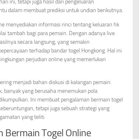
ri ini, tetapi juga hasil dari pengeluaran
u dalam membuat prediksi untuk undian berikutnya.
line menyediakan informasi rinci tentang keluaran hk
lai tambah bagi para pemain. Dengan adanya live
asilnya secara langsung, yang semakin
epercayaan terhadap bandar togel Hongkong. Hal ini
lingkungan perjudian online yang memerlukan
sering menjadi bahan diskusi di kalangan pemain.
cak, banyak yang berusaha menemukan pola
h dikumpulkan. Ini membuat pengalaman bermain togel
eberuntungan, tetapi juga sebuah strategi yang
gamatan yang teliti.
 Bermain Togel Online