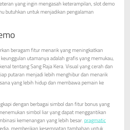
eteran yang ingin mengasah keterampilan, slot demo
mu butuhkan untuk menjadikan pengalaman
Demo
kan beragam fitur menarik yang meningkatkan
 keunggulan utamanya adalah grafis yang memukau,
erkenal tentang Sang Raja Kera. Visual yang cerah dan
iap putaran menjadi lebih menghibur dan menarik
asana yang lebih hidup dan membawa pemain ke
lengkapi dengan berbagai simbol dan fitur bonus yang
enemukan simbol liar yang dapat menggantikan
mbinasi kemenangan yang lebih besar.
pragmatic
ersedia, memberikan kesempatan tambahan untuk