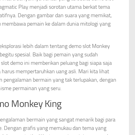
agmatic Play menjadi sorotan utama berkat tema
ovatifnya. Dengan gambar dan suara yang memikat,
membawa pemain ke dalam dunia mitologi yang
geksplorasi lebih dalam tentang demo slot Monkey
gitu spesial. Baik bagi pemain yang sudah
lot demo ini memberikan peluang bagi siapa saja
harus mempertaruhkan uang asli. Mari kita lihat
 pengalaman bermain yang tak terlupakan, dengan
isme permainan yang seru.
emo Monkey King
engalaman bermain yang sangat menarik bagi para
ne. Dengan grafis yang memukau dan tema yang