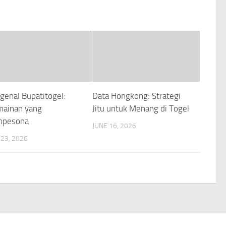
enal Bupatitogel:
Data Hongkong: Strategi
mainan yang
Jitu untuk Menang di Togel
pesona
JUNE 16, 2026
 23, 2026