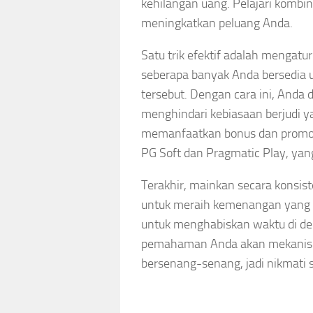
kehilangan uang. Pelajari kombi
meningkatkan peluang Anda.
Satu trik efektif adalah mengat
seberapa banyak Anda bersedia un
tersebut. Dengan cara ini, Anda
menghindari kebiasaan berjudi 
memanfaatkan bonus dan promosi
PG Soft dan Pragmatic Play, ya
Terakhir, mainkan secara konsis
untuk meraih kemenangan yang d
untuk menghabiskan waktu di d
pemahaman Anda akan mekanisme
bersenang-senang, jadi nikmati 