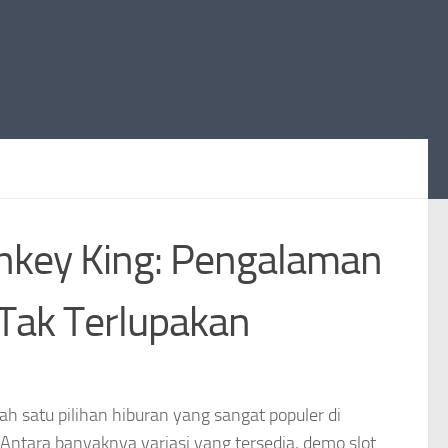
nkey King: Pengalaman
Tak Terlupakan
ah satu pilihan hiburan yang sangat populer di
Antara banyaknya variasi yang tersedia, demo slot