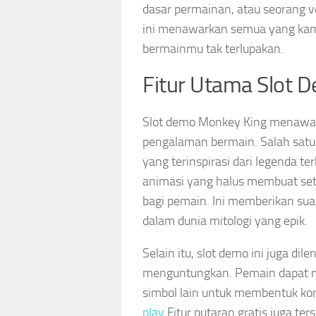
dasar permainan, atau seorang v
ini menawarkan semua yang ka
bermainmu tak terlupakan.
Fitur Utama Slot 
Slot demo Monkey King menawar
pengalaman bermain. Salah satu
yang terinspirasi dari legenda t
animasi yang halus membuat set
bagi pemain. Ini memberikan su
dalam dunia mitologi yang epik.
Selain itu, slot demo ini juga di
menguntungkan. Pemain dapat m
simbol lain untuk membentuk ko
play
Fitur putaran gratis juga t