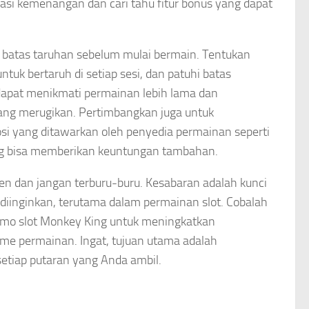
nasi kemenangan dan cari tahu fitur bonus yang dapat
ur batas taruhan sebelum mulai bermain. Tentukan
tuk bertaruh di setiap sesi, dan patuhi batas
 dapat menikmati permainan lebih lama dan
yang merugikan. Pertimbangkan juga untuk
 yang ditawarkan oleh penyedia permainan seperti
ng bisa memberikan keuntungan tambahan.
ten dan jangan terburu-buru. Kesabaran adalah kunci
iinginkan, terutama dalam permainan slot. Cobalah
emo slot Monkey King untuk meningkatkan
 permainan. Ingat, tujuan utama adalah
setiap putaran yang Anda ambil.