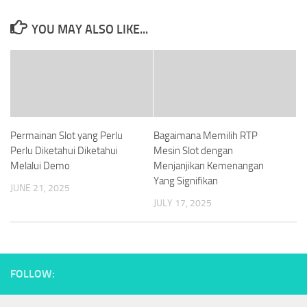
YOU MAY ALSO LIKE...
Permainan Slot yang Perlu
Bagaimana Memilih RTP
Perlu Diketahui Diketahui
Mesin Slot dengan
Melalui Demo
Menjanjikan Kemenangan
Yang Signifikan
JUNE 21, 2025
JULY 17, 2025
FOLLOW: