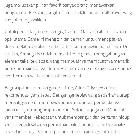
juga merupakan pilihan favorit banyak orang, menawarkan
pengalaman FPS yang begitu intens melalui mode multiplayer yang
sangat mengasyikkan.
Untuk pencinta game strategis, Clash of Clans masih merupakan
opsi utama. Game ini mengizinkan pemain untuk menciptakan
desa, melatih pasukan, serta bertempur melawan pemain lain. Di
sisi lain, Among Us sudah menjadi trend global, menggabungkan
elemen teka-teki sosial yang membuatnya membuatnya menarik
untuk bermain dengan teman-teman. Game ini sangat cocok untuk
sesi bermain santai atau saat berkumpul.
Bagi siapa pun mencari game offline, Alto’s Odyssey adalah
rekomendasi yang tepat. Dengan gameplay yang sederhana tetapi
menarik, game ini membawa pemain melintasi pemandangan
indah dengan mengumpulkan koin. Selain itu, juga ada Minecraft
yang memberi kebebasan untuk membangun dan bertahan hidup,
yang menjadi satu dari permainan paling populer di antara anak-
anak dan remaja. Semua opsi ini menjamin ada sesuatu untuk