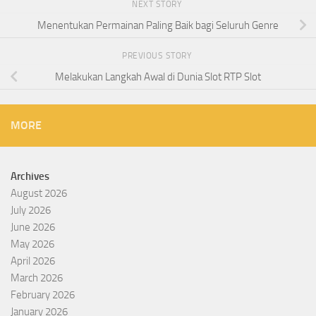
NEXT STORY
Menentukan Permainan Paling Baik bagi Seluruh Genre
PREVIOUS STORY
Melakukan Langkah Awal di Dunia Slot RTP Slot
MORE
Archives
August 2026
July 2026
June 2026
May 2026
April 2026
March 2026
February 2026
January 2026