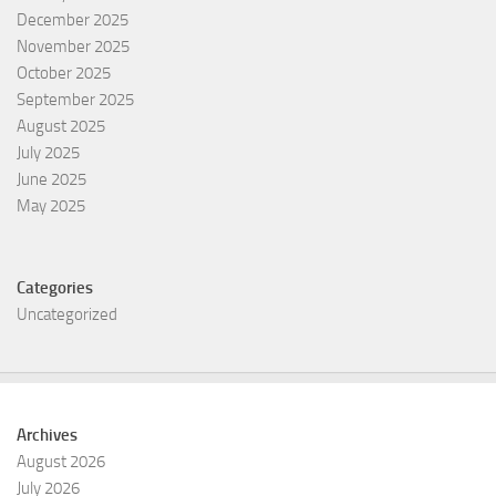
December 2025
November 2025
October 2025
September 2025
August 2025
July 2025
June 2025
May 2025
Categories
Uncategorized
Archives
August 2026
July 2026