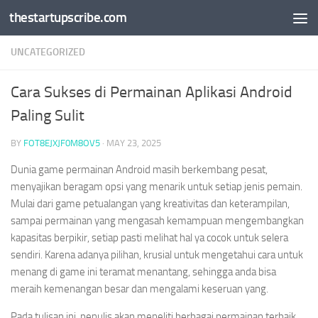
thestartupscribe.com
Skip to content
UNCATEGORIZED
Cara Sukses di Permainan Aplikasi Android
Paling Sulit
BY
FOT8EJXJF0M8OV5
·
MAY 23, 2025
Dunia game permainan Android masih berkembang pesat,
menyajikan beragam opsi yang menarik untuk setiap jenis pemain.
Mulai dari game petualangan yang kreativitas dan keterampilan,
sampai permainan yang mengasah kemampuan mengembangkan
kapasitas berpikir, setiap pasti melihat hal ya cocok untuk selera
sendiri. Karena adanya pilihan, krusial untuk mengetahui cara untuk
menang di game ini teramat menantang, sehingga anda bisa
meraih kemenangan besar dan mengalami keseruan yang.
Pada tulisan ini, penulis akan meneliti berbagai permainan terbaik