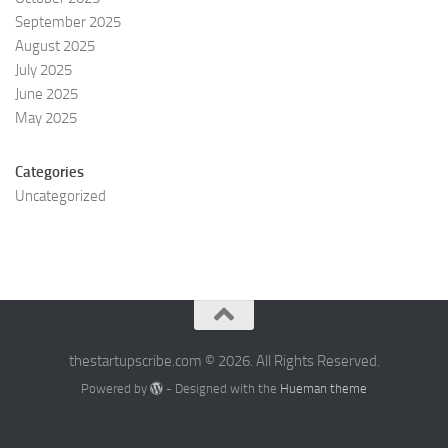
September 2025
August 2025
July 2025
June 2025
May 2025
Categories
Uncategorized
thestartupscribe.com © 2026. All Rights Reserved.
Powered by
- Designed with the
Hueman theme