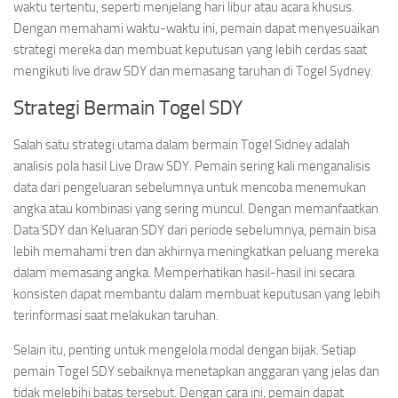
waktu tertentu, seperti menjelang hari libur atau acara khusus.
Dengan memahami waktu-waktu ini, pemain dapat menyesuaikan
strategi mereka dan membuat keputusan yang lebih cerdas saat
mengikuti live draw SDY dan memasang taruhan di Togel Sydney.
Strategi Bermain Togel SDY
Salah satu strategi utama dalam bermain Togel Sidney adalah
analisis pola hasil Live Draw SDY. Pemain sering kali menganalisis
data dari pengeluaran sebelumnya untuk mencoba menemukan
angka atau kombinasi yang sering muncul. Dengan memanfaatkan
Data SDY dan Keluaran SDY dari periode sebelumnya, pemain bisa
lebih memahami tren dan akhirnya meningkatkan peluang mereka
dalam memasang angka. Memperhatikan hasil-hasil ini secara
konsisten dapat membantu dalam membuat keputusan yang lebih
terinformasi saat melakukan taruhan.
Selain itu, penting untuk mengelola modal dengan bijak. Setiap
pemain Togel SDY sebaiknya menetapkan anggaran yang jelas dan
tidak melebihi batas tersebut. Dengan cara ini, pemain dapat