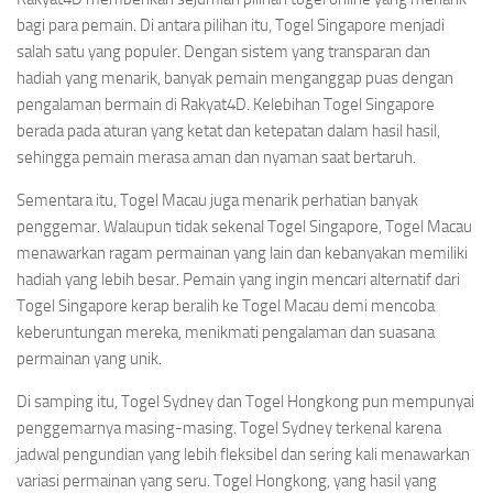
bagi para pemain. Di antara pilihan itu, Togel Singapore menjadi
salah satu yang populer. Dengan sistem yang transparan dan
hadiah yang menarik, banyak pemain menganggap puas dengan
pengalaman bermain di Rakyat4D. Kelebihan Togel Singapore
berada pada aturan yang ketat dan ketepatan dalam hasil hasil,
sehingga pemain merasa aman dan nyaman saat bertaruh.
Sementara itu, Togel Macau juga menarik perhatian banyak
penggemar. Walaupun tidak sekenal Togel Singapore, Togel Macau
menawarkan ragam permainan yang lain dan kebanyakan memiliki
hadiah yang lebih besar. Pemain yang ingin mencari alternatif dari
Togel Singapore kerap beralih ke Togel Macau demi mencoba
keberuntungan mereka, menikmati pengalaman dan suasana
permainan yang unik.
Di samping itu, Togel Sydney dan Togel Hongkong pun mempunyai
penggemarnya masing-masing. Togel Sydney terkenal karena
jadwal pengundian yang lebih fleksibel dan sering kali menawarkan
variasi permainan yang seru. Togel Hongkong, yang hasil yang