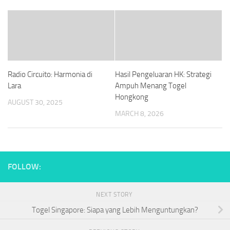
Radio Circuito: Harmonia di
Hasil Pengeluaran HK: Strategi
Lara
Ampuh Menang Togel
Hongkong
AUGUST 30, 2025
MARCH 8, 2026
FOLLOW:
NEXT STORY
Togel Singapore: Siapa yang Lebih Menguntungkan?