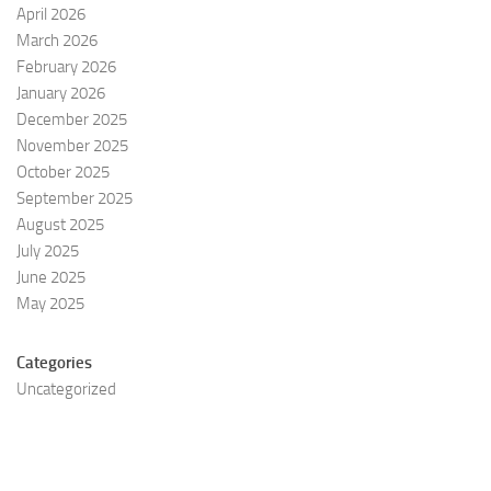
April 2026
March 2026
February 2026
January 2026
December 2025
November 2025
October 2025
September 2025
August 2025
July 2025
June 2025
May 2025
Categories
Uncategorized