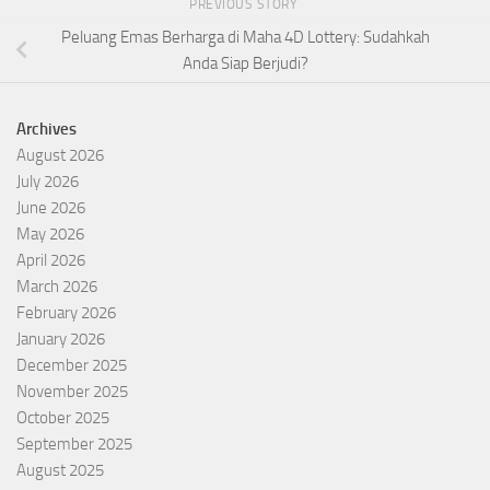
PREVIOUS STORY
Peluang Emas Berharga di Maha 4D Lottery: Sudahkah
Anda Siap Berjudi?
Archives
August 2026
July 2026
June 2026
May 2026
April 2026
March 2026
February 2026
January 2026
December 2025
November 2025
October 2025
September 2025
August 2025