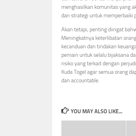
menghasilkan komunitas yang akti
dan strategi untuk memperbaiki
Akan tetapi, penting diingat ba
Meningkatnya keterlibatan oran
kecanduan dan tindakan keuangan 
pemain untuk selalu bijaksana da
risiko yang terkait dengan perju
Kuda Togel agar semua orang da
dan accountable.
YOU MAY ALSO LIKE...