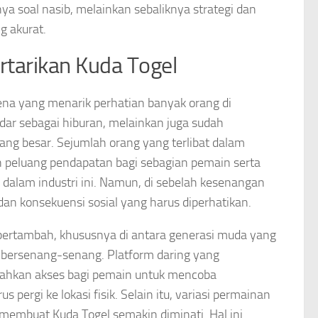
ya soal nasib, melainkan sebaliknya strategi dan
g akurat.
rtarikan Kuda Togel
ena yang menarik perhatian banyak orang di
kadar sebagai hiburan, melainkan juga sudah
g besar. Sejumlah orang yang terlibat dalam
n peluang pendapatan bagi sebagian pemain serta
 dalam industri ini. Namun, di sebelah kesenangan
 dan konsekuensi sosial yang harus diperhatikan.
 bertambah, khususnya di antara generasi muda yang
 bersenang-senang. Platform daring yang
hkan akses bagi pemain untuk mencoba
pergi ke lokasi fisik. Selain itu, variasi permainan
membuat Kuda Togel semakin diminati. Hal ini