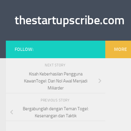
Skip to content
thestartupscribe.com
FOLLOW:
MORE
NEXT STORY
Kisah Keberhasilan Pengguna
KawanTogel: Dari Nol Awal Menjadi
Miliarder
PREVIOUS STORY
Bergabunglah dengan Teman Togel:
Kesenangan dan Taktik