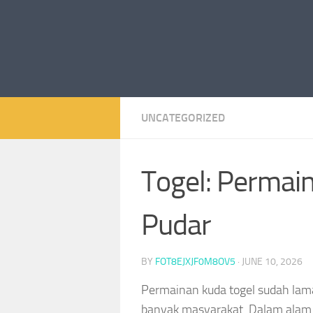
UNCATEGORIZED
Togel: Permai
Pudar
BY
FOT8EJXJF0M8OV5
·
JUNE 10, 2026
Permainan kuda togel sudah lama
banyak masyarakat. Dalam alam g