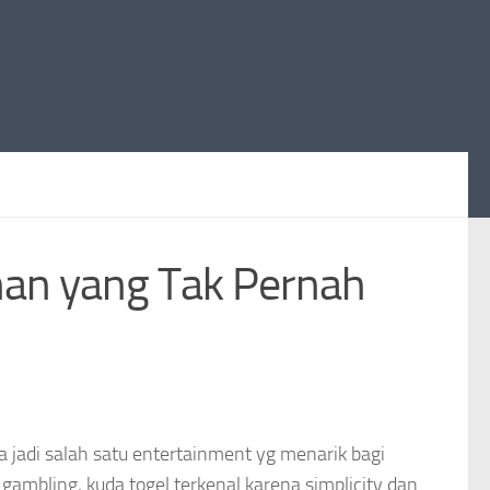
nan yang Tak Pernah
 jadi salah satu entertainment yg menarik bagi
ambling, kuda togel terkenal karena simplicity dan