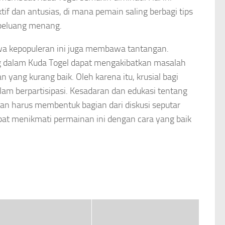
f dan antusias, di mana pemain saling berbagi tips
 peluang menang.
hwa kepopuleran ini juga membawa tantangan.
g dalam Kuda Togel dapat mengakibatkan masalah
yang kurang baik. Oleh karena itu, krusial bagi
lam berpartisipasi. Kesadaran dan edukasi tentang
dian harus membentuk bagian dari diskusi seputar
pat menikmati permainan ini dengan cara yang baik