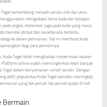
arakat.
Togel berkembang menjadi variasi unik dari jenis
 menggunakan mengadopsi tema kuda dan balapan,
uh pada angka, melainkan juga pada kuda yang mana
 memiliki atribut dan karakteristik tertentu,
rategi ke dalam permainan. Hal ini membuat Kuda
enyenangkan bagi para pemainnya.
, Kuda Togel telah menghadapi modernisasi sejalan
 Platform online sudah memungkinkan lebih banyak
uda Togel dalam kenyamanan rumah sendiri. Dengan
g aktif, popularitas Kuda Togel semakin meningkat,
permainan yang tak pernah tak pernah pudar di hati
e Bermain