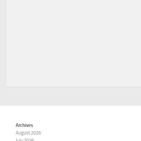
Archives
August 2026
July 2026