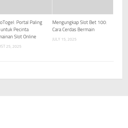
oTogel: Portal Paling
Mengungkap Slot Bet 100:
 untuk Pecinta
Cara Cerdas Bermain
ainan Slot Online
JULY 15, 2025
ST 25, 2025