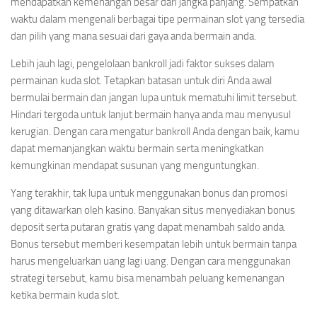
mendapatkan kemenangan besar dari jangka panjang. Sempatkan
waktu dalam mengenali berbagai tipe permainan slot yang tersedia
dan pilih yang mana sesuai dari gaya anda bermain anda.
Lebih jauh lagi, pengelolaan bankroll jadi faktor sukses dalam
permainan kuda slot. Tetapkan batasan untuk diri Anda awal
bermulai bermain dan jangan lupa untuk mematuhi limit tersebut.
Hindari tergoda untuk lanjut bermain hanya anda mau menyusul
kerugian. Dengan cara mengatur bankroll Anda dengan baik, kamu
dapat memanjangkan waktu bermain serta meningkatkan
kemungkinan mendapat susunan yang menguntungkan.
Yang terakhir, tak lupa untuk menggunakan bonus dan promosi
yang ditawarkan oleh kasino. Banyakan situs menyediakan bonus
deposit serta putaran gratis yang dapat menambah saldo anda.
Bonus tersebut memberi kesempatan lebih untuk bermain tanpa
harus mengeluarkan uang lagi uang. Dengan cara menggunakan
strategi tersebut, kamu bisa menambah peluang kemenangan
ketika bermain kuda slot.