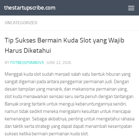
thestartupscribe.com
Skip to content
UNCATEGORIZED
Tip Sukses Bermain Kuda Slot yang Wajib
Harus Diketahui
BY
FOT8EJXJF0M8OV5
·
JUNE 22, 2026
Menggali kuda slot sudah menjadi salah satu bentuk hiburan yang
sangat digemari pada antara penggemar permainan judi. Dengan
desain tampilan yang menarik, dan mekanisme permainan yang,
slot kuda menawarkan sensasi seru serta penuh dengan tantangan.
Banyak orang tertarik untuk menguji keberuntungannya sendiri,
namun tidak sedikit mereka mengalami kesulitan untuk mencapai
kemenangan. Sebagai akibatnya, penting untuk mengetahui rahasia
dan taktik serta strategi yang dapat dapat menambah kesempatan
sukses ketika bermain permainan kuda slot.