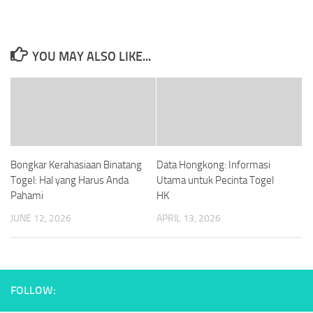
YOU MAY ALSO LIKE...
Bongkar Kerahasiaan Binatang
Data Hongkong: Informasi
Togel: Hal yang Harus Anda
Utama untuk Pecinta Togel
Pahami
HK
JUNE 12, 2026
APRIL 13, 2026
FOLLOW: