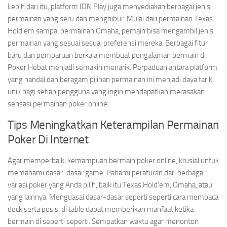
Lebih dari itu, platform IDN Play juga menyediakan berbagai jenis
permainan yang seru dan menghibur. Mulai dari permainan Texas
Hold’em sampai permainan Omaha, pemain bisa mengambil jenis
permainan yang sesuai sesuai preferensi mereka. Berbagai fitur
baru dan pembaruan berkala membuat pengalaman bermain di
Poker Hebat menjadi semakin menarik. Perpaduan antara platform
yang handal dan beragam pilihan permainan ini menjadi daya tarik
unik bagi setiap pengguna yang ingin mendapatkan merasakan
sensasi permainan poker online.
Tips Meningkatkan Keterampilan Permainan
Poker Di Internet
Agar memperbaiki kemampuan bermain poker online, krusial untuk
memahami dasar-dasar game. Pahami peraturan dari berbagai
variasi poker yang Anda pilih, baik itu Texas Hold’em, Omaha, atau
yang lainnya. Menguasai dasar-dasar seperti seperti cara membaca
deck serta posisi di table dapat memberikan manfaat ketika
bermain di seperti seperti. Sempatkan waktu agar menonton