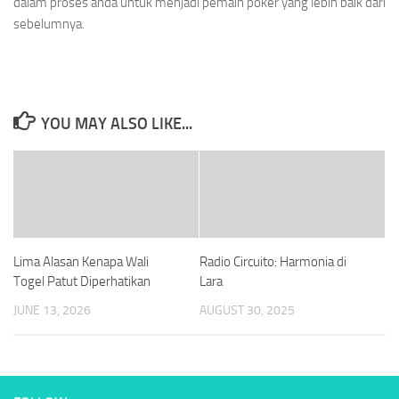
dalam proses anda untuk menjadi pemain poker yang lebih baik dari
sebelumnya.
YOU MAY ALSO LIKE...
Lima Alasan Kenapa Wali
Radio Circuito: Harmonia di
Togel Patut Diperhatikan
Lara
JUNE 13, 2026
AUGUST 30, 2025