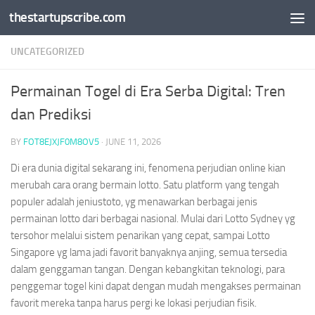
thestartupscribe.com
Skip to content
UNCATEGORIZED
Permainan Togel di Era Serba Digital: Tren
dan Prediksi
BY
FOT8EJXJF0M8OV5
·
JUNE 11, 2026
Di era dunia digital sekarang ini, fenomena perjudian online kian
merubah cara orang bermain lotto. Satu platform yang tengah
populer adalah jeniustoto, yg menawarkan berbagai jenis
permainan lotto dari berbagai nasional. Mulai dari Lotto Sydney yg
tersohor melalui sistem penarikan yang cepat, sampai Lotto
Singapore yg lama jadi favorit banyaknya anjing, semua tersedia
dalam genggaman tangan. Dengan kebangkitan teknologi, para
penggemar togel kini dapat dengan mudah mengakses permainan
favorit mereka tanpa harus pergi ke lokasi perjudian fisik.