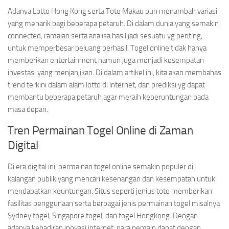
Adanya Lotto Hong Kong serta Toto Makau pun menambah variasi
yang menarik bagi beberapa petaruh. Di dalam dunia yang semakin
connected, ramalan serta analisa hasil jadi sesuatu yg penting,
untuk memperbesar peluang berhasil. Togel online tidak hanya
memberikan entertainment namun juga menjadi kesempatan
investasi yang menjanjikan. Di dalam artikel ini, kita akan membahas
trend terkini dalam alam lotto di internet, dan prediksi yg dapat
membantu beberapa petaruh agar meraih keberuntungan pada
masa depan.
Tren Permainan Togel Online di Zaman
Digital
Di era digital ini, permainan togel online semakin populer di
kalangan publik yang mencari kesenangan dan kesempatan untuk
mendapatkan keuntungan. Situs seperti jenius toto memberikan
fasilitas penggunaan serta berbagai jenis permainan togel misalnya
Sydney togel, Singapore togel, dan togel Hongkong. Dengan
adanya kehadiran inovasi internet, para pemain dapat dengan