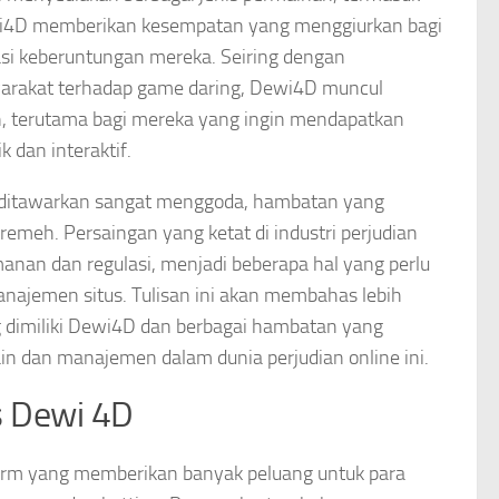
ewi4D memberikan kesempatan yang menggiurkan bagi
si keberuntungan mereka. Seiring dengan
arakat terhadap game daring, Dewi4D muncul
n, terutama bagi mereka yang ingin mendapatkan
 dan interaktif.
ditawarkan sangat menggoda, hambatan yang
 remeh. Persaingan yang ketat di industri perjudian
anan dan regulasi, menjadi beberapa hal yang perlu
anajemen situs. Tulisan ini akan membahas lebih
dimiliki Dewi4D dan berbagai hambatan yang
n dan manajemen dalam dunia perjudian online ini.
s Dewi 4D
form yang memberikan banyak peluang untuk para