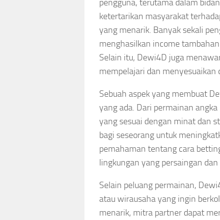
pengguna, terutama dalam bida
ketertarikan masyarakat terhadap
yang menarik. Banyak sekali pen
menghasilkan income tambahan m
Selain itu, Dewi4D juga menawa
mempelajari dan menyesuaikan d
Sebuah aspek yang membuat De
yang ada. Dari permainan angka 
yang sesuai dengan minat dan s
bagi seseorang untuk meningkat
pemahaman tentang cara betting
lingkungan yang persaingan dan 
Selain peluang permainan, Dewi
atau wirausaha yang ingin berkol
menarik, mitra partner dapat mera