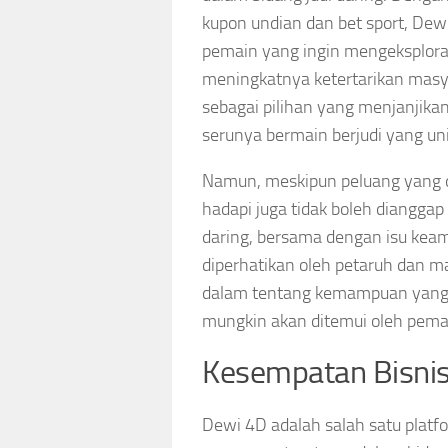
kupon undian dan bet sport, D
pemain yang ingin mengeksplora
meningkatnya ketertarikan masy
sebagai pilihan yang menjanjika
serunya bermain berjudi yang unik
Namun, meskipun peluang yang 
hadapi juga tidak boleh dianggap
daring, bersama dengan isu keam
diperhatikan oleh petaruh dan m
dalam tentang kemampuan yang 
mungkin akan ditemui oleh pemai
Kesempatan Bisni
Dewi 4D adalah salah satu plat