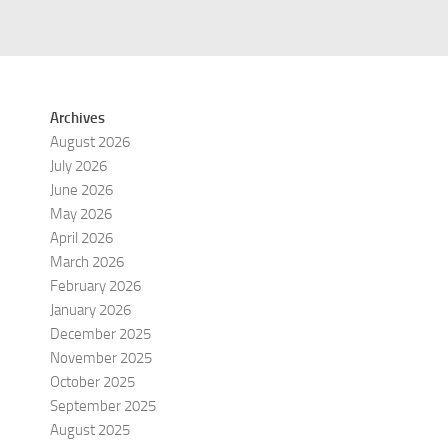
Archives
August 2026
July 2026
June 2026
May 2026
April 2026
March 2026
February 2026
January 2026
December 2025
November 2025
October 2025
September 2025
August 2025