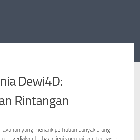
unia Dewi4D:
an Rintangan
u layanan yang menarik perhatian banyak orang
n menyediakan berbagai jenis permainan, termasuk