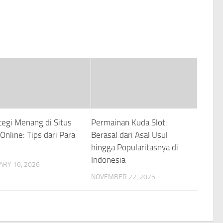
tegi Menang di Situs
Permainan Kuda Slot:
 Online: Tips dari Para
Berasal dari Asal Usul
hingga Popularitasnya di
Indonesia
ARY 16, 2026
NOVEMBER 22, 2025