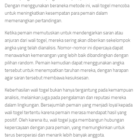
Dengan menggunakan beraneka metode ini, wali togel mencoba
untuk meningkatkan kesempatan para pemain dalam
memenangkan pertandingan.
Ketika pemain memutuskan untuk mendengarkan saran atau
anjuran dari wali togel, mereka sering akan diberikan sekelompok
angka yang telah dianalisis. Nomor-nomor ini dipercaya dapat
menawarkan kemenangan yang lebih baik dibandingkan dengan
pilihan random. Pemain kemudian dapat menggunakan angka
tersebut untuk menempatkan taruhan mereka, dengan harapan
agar saran tersebut membawa kesuksesan.
Keberhasilan wali togel bukan hanya tergantung pada kemampuan
analisis, melainkan juga pada pengalaman dan reputasi mereka
dalam lingkungan. Bersejumlah pemain yang menjadi loyal kepada
wali togel tertentu karena pemain merasa mendapat hasil yang
positif. Oleh karena itu, wali togel juga membangun hubungan
kepercayaan dengan para pemain, yang memungkinkan untuk
terus beroperasi dan menarik lebih banyak anggota.