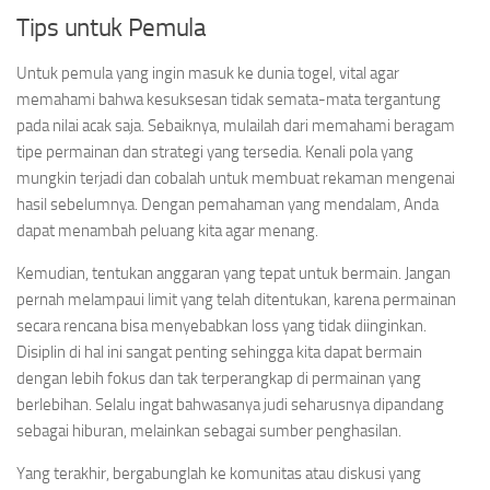
Tips untuk Pemula
Untuk pemula yang ingin masuk ke dunia togel, vital agar
memahami bahwa kesuksesan tidak semata-mata tergantung
pada nilai acak saja. Sebaiknya, mulailah dari memahami beragam
tipe permainan dan strategi yang tersedia. Kenali pola yang
mungkin terjadi dan cobalah untuk membuat rekaman mengenai
hasil sebelumnya. Dengan pemahaman yang mendalam, Anda
dapat menambah peluang kita agar menang.
Kemudian, tentukan anggaran yang tepat untuk bermain. Jangan
pernah melampaui limit yang telah ditentukan, karena permainan
secara rencana bisa menyebabkan loss yang tidak diinginkan.
Disiplin di hal ini sangat penting sehingga kita dapat bermain
dengan lebih fokus dan tak terperangkap di permainan yang
berlebihan. Selalu ingat bahwasanya judi seharusnya dipandang
sebagai hiburan, melainkan sebagai sumber penghasilan.
Yang terakhir, bergabunglah ke komunitas atau diskusi yang