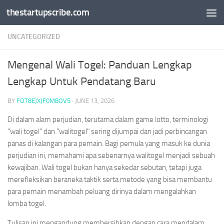
thestartupscribe.com
Skip to content
UNCATEGORIZED
Mengenal Wali Togel: Panduan Lengkap
Lengkap Untuk Pendatang Baru
BY
FOT8EJXJF0M8OV5
·
JUNE 13, 2026
Di dalam alam perjudian, terutama dalam game lotto, terminologi
"wali togel" dan "walitogel" sering dijumpai dan jadi perbincangan
panas di kalangan para pemain. Bagi pemula yang masuk ke dunia
perjudian ini, memahami apa sebenarnya walitogel menjadi sebuah
kewajiban. Wali togel bukan hanya sekedar sebutan, tetapi juga
merefleksikan beraneka taktik serta metode yang bisa membantu
para pemain menambah peluang dirinya dalam mengalahkan
lomba togel.
Tulisan ini mengandung membersihkan dengan cara mendalam