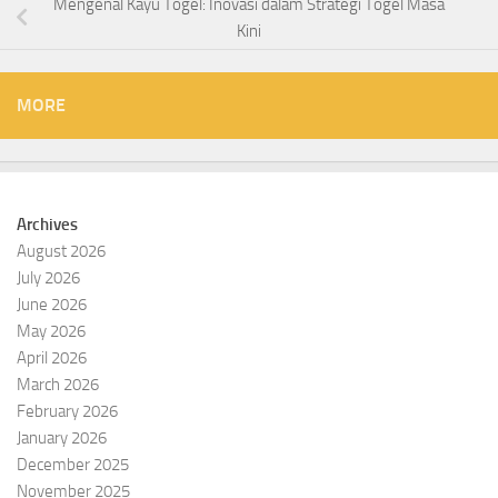
Mengenal Kayu Togel: Inovasi dalam Strategi Togel Masa
Kini
MORE
Archives
August 2026
July 2026
June 2026
May 2026
April 2026
March 2026
February 2026
January 2026
December 2025
November 2025