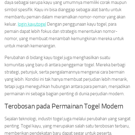
daya sebagai serupa kayu yang umumnya memiliki corak maupun
simbol spesifik. Kayu ini bisa dianggap sebagai alat bantu untuk
membantu pemain dalam meramalkan nomor-nomor yang akan
keluar.
login kayutogel
Dengan penggunaan kayu togel, para
pemain dapat lebih fokus dan strategis menentukan nomor-
nomor, yang membuat menambah kemungkinan mereka untuk
untuk meraih kemenangan.
Perubahan di bidang kayu togel juga menghasilkan suatu
komunitas yang baru di antara penggemar togel. Mereka berbagi
strategi, petunjuk, serta pengalamannya mengenai cara bermain
yang lebih. Kondisi ini tak hanya membuat perjudian lebih menarik,
tetapi juga meneguhkan hubungan antara para pemain, menjadikan
permainan ini sebagai bagian penting di dunia perjudian modern.
Terobosan pada Permainan Togel Modern
Sejalan teknologi, industri togel juga melalui perubahan yang sangat
penting. Togel kayu, yang merupakan salah satu terobosan terbaru,
memberikan pendekatan baru dapat segar untuk peserta.