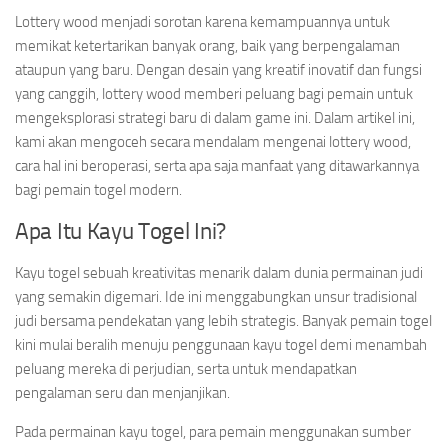
Lottery wood menjadi sorotan karena kemampuannya untuk
memikat ketertarikan banyak orang, baik yang berpengalaman
ataupun yang baru. Dengan desain yang kreatif inovatif dan fungsi
yang canggih, lottery wood memberi peluang bagi pemain untuk
mengeksplorasi strategi baru di dalam game ini. Dalam artikel ini,
kami akan mengoceh secara mendalam mengenai lottery wood,
cara hal ini beroperasi, serta apa saja manfaat yang ditawarkannya
bagi pemain togel modern.
Apa Itu Kayu Togel Ini?
Kayu togel sebuah kreativitas menarik dalam dunia permainan judi
yang semakin digemari. Ide ini menggabungkan unsur tradisional
judi bersama pendekatan yang lebih strategis. Banyak pemain togel
kini mulai beralih menuju penggunaan kayu togel demi menambah
peluang mereka di perjudian, serta untuk mendapatkan
pengalaman seru dan menjanjikan.
Pada permainan kayu togel, para pemain menggunakan sumber