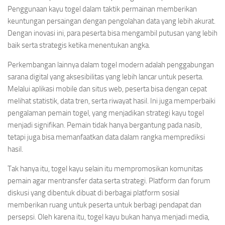
Penggunaan kayu togel dalam taktik permainan memberikan
keuntungan persaingan dengan pengolahan data yang lebih akurat.
Dengan inovasi ini, para peserta bisa mengambil putusan yang lebih
baik serta strategis ketika menentukan angka.
Perkembangan lainnya dalam togel modern adalah penggabungan
sarana digital yang aksesibilitas yang lebih lancar untuk peserta.
Melalui aplikasi mobile dan situs web, peserta bisa dengan cepat
melihat statistik, data tren, serta riwayat hasil. Ini juga memperbaiki
pengalaman pemain togel, yang menjadikan strategi kayu togel
menjadi signifikan. Pemain tidak hanya bergantung pada nasib,
tetapi juga bisa memanfaatkan data dalam rangka memprediksi
hasil.
Tak hanya itu, togel kayu selain itu mempromosikan komunitas
pemain agar mentransfer data serta strategi. Platform dan forum
diskusi yang dibentuk dibuat di berbagai platform sosial
memberikan ruang untuk peserta untuk berbagi pendapat dan
persepsi. Oleh karena itu, togel kayu bukan hanya menjadi media,