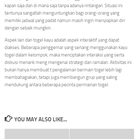
kapan saja dan di mana saja tanpa adanya rintangan. Situasi ini
tentunya sangatlah menguntungkan bagi orang-orang yang
memiliki jadwal yang padat namun masih ingin menyiapkan diri
dengan sebaik mungkin.
Aspek lain dari togel kayu adalah aspek interaktif yang dapat
diakses. Beberapa penggemar yang senang menggunakan kayu
togel dalam kelompok, maka menciptakan interaksi yang serta
diskusi menarik meng mengenai strategi dan ramalan. Aktivitas ini
bukan hanya membuat t pengalaman bermain togel lebih lagi
membahagiakan, tetapi juga membangun grup yang saling
mendukung antara beberapa pecinta permainan togel.
YOU MAY ALSO LIKE...