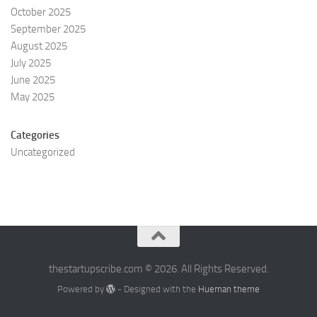
October 2025
September 2025
August 2025
July 2025
June 2025
May 2025
Categories
Uncategorized
thestartupscribe.com © 2026. All Rights Reserved.
Powered by
- Designed with the
Hueman theme