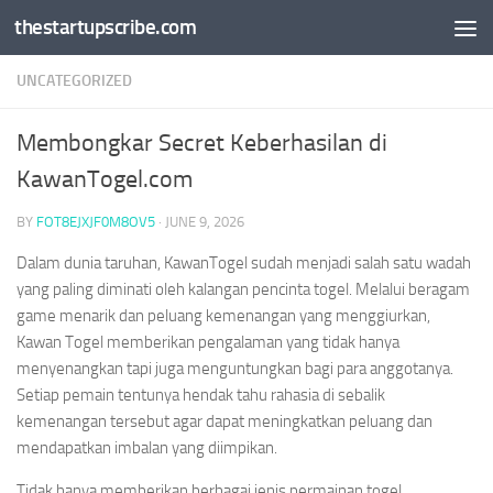
thestartupscribe.com
Skip to content
UNCATEGORIZED
Membongkar Secret Keberhasilan di
KawanTogel.com
BY
FOT8EJXJF0M8OV5
·
JUNE 9, 2026
Dalam dunia taruhan, KawanTogel sudah menjadi salah satu wadah
yang paling diminati oleh kalangan pencinta togel. Melalui beragam
game menarik dan peluang kemenangan yang menggiurkan,
Kawan Togel memberikan pengalaman yang tidak hanya
menyenangkan tapi juga menguntungkan bagi para anggotanya.
Setiap pemain tentunya hendak tahu rahasia di sebalik
kemenangan tersebut agar dapat meningkatkan peluang dan
mendapatkan imbalan yang diimpikan.
Tidak hanya memberikan berbagai jenis permainan togel,