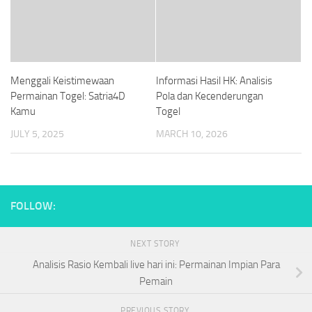
Menggali Keistimewaan
Informasi Hasil HK: Analisis
Permainan Togel: Satria4D
Pola dan Kecenderungan
Kamu
Togel
JULY 5, 2025
MARCH 10, 2026
FOLLOW:
NEXT STORY
Analisis Rasio Kembali live hari ini: Permainan Impian Para
Pemain
PREVIOUS STORY