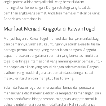
angka potensial bisa menjadi taktik yang berhasil dalam
meningkatkan kemenangan. Dengan strategi yang tepat dan
pemilihan angka yang cermat, Anda bisa memaksimalkan peluang
Anda dalam permainan ini.
Manfaat Menjadi Anggota di KawanTogel
Menjadi bagian di KawanTogel menyediakan banyak manfaat bagi
para pemainnya. Salah satu keuntungannya adalah aksesibilitas ke
berbagai permainan togel yang menarik dan beragam. Anggota
dapat merasakan pengalaman bermain yang bervariasi, mulai dari
togel lokal hingga internasional, yang memungkinkan pemain untuk
mendapatkan pilihan yang sesuai dengan selera mereka. Dengan
platform yang mudah digunakan, pemain dapat dengan cepat
melakukan taruhan dan mengikuti hasil drawing.
Selain itu, KawanTogel pun menawarkan bonus dan penawaran
menarik yang dapat meningkatkan kesempatan kemenangan. Dari
bonus pendaftaran hingga promosi mingguan, anggota memiliki
peluang untuk meraih bonus modal taruhan. Hal ini tidak hanya