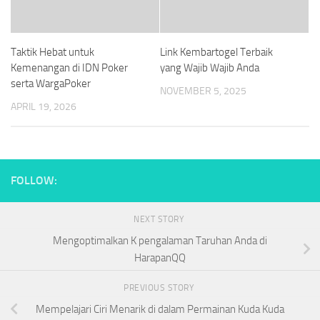
Taktik Hebat untuk
Link Kembartogel Terbaik
Kemenangan di IDN Poker
yang Wajib Wajib Anda
serta WargaPoker
NOVEMBER 5, 2025
APRIL 19, 2026
FOLLOW:
NEXT STORY
Mengoptimalkan K pengalaman Taruhan Anda di
HarapanQQ
PREVIOUS STORY
Mempelajari Ciri Menarik di dalam Permainan Kuda Kuda