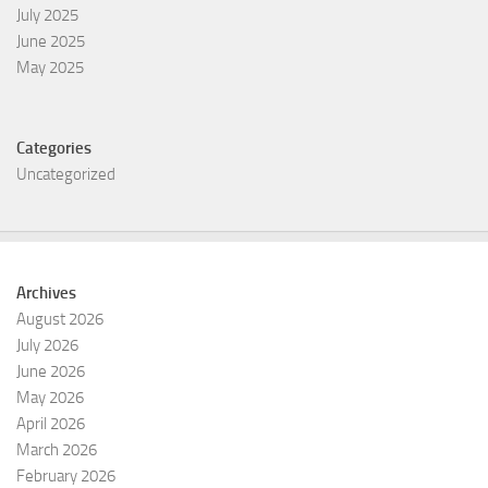
July 2025
June 2025
May 2025
Categories
Uncategorized
Archives
August 2026
July 2026
June 2026
May 2026
April 2026
March 2026
February 2026