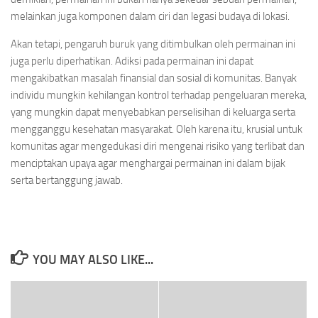
melainkan juga komponen dalam ciri dan legasi budaya di lokasi.
Akan tetapi, pengaruh buruk yang ditimbulkan oleh permainan ini
juga perlu diperhatikan. Adiksi pada permainan ini dapat
mengakibatkan masalah finansial dan sosial di komunitas. Banyak
individu mungkin kehilangan kontrol terhadap pengeluaran mereka,
yang mungkin dapat menyebabkan perselisihan di keluarga serta
mengganggu kesehatan masyarakat. Oleh karena itu, krusial untuk
komunitas agar mengedukasi diri mengenai risiko yang terlibat dan
menciptakan upaya agar menghargai permainan ini dalam bijak
serta bertanggung jawab.
YOU MAY ALSO LIKE...