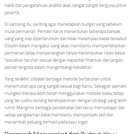
nasib dan pengetahuan analitis akan sangat sangat berguna untuk
peserta.
Di samping itu, penting agar menetapkan budget yang sebelum
mulai permainan. Pemain harus menentukan seberapa banyak
uang yang siap dipertaruhkan dan tidak melampaui batas tersebut.
Disiplin dalam mengatur uang akan membantu mempertahankan
permainan tetap menyenangkan tanpa menimbulkan risiko besar.
Sesuaikan taruhan sesuai dengan kapasitas finansial, dan jangan
pernah tergoda dalam mengimbangi kekalahan.
Yang terakhir, cobalah berbagai metode bertaruhan untuk
menemukan apa yang sangat sesuai bagi Kamu. Sebagian pemain
mungkin merasa lebih betah menggunakan metode biasa, tetapi
yang lain justru senang bereksperimen dengan strategi yang lebih
rumit. Mengmix berbagai pendekatan dan terus mempelajari dari
setiap pengalaman bakal membantu memperbaiki skill dan
menambah peluang berhasil pada kayu togel.