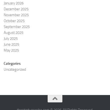
January 2026
December 2025
November 2025
October 2025
September 2025
August 2025
July 2025
June 2025
May 2025
Categories
Uncategorized
thestartupscribe.com © 2026. All Rights Reserved.