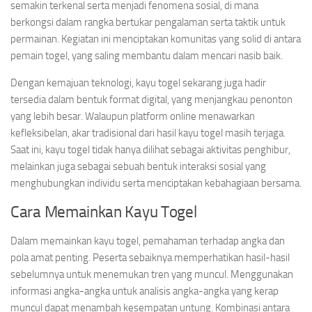
semakin terkenal serta menjadi fenomena sosial, di mana
berkongsi dalam rangka bertukar pengalaman serta taktik untuk
permainan. Kegiatan ini menciptakan komunitas yang solid di antara
pemain togel, yang saling membantu dalam mencari nasib baik.
Dengan kemajuan teknologi, kayu togel sekarang juga hadir
tersedia dalam bentuk format digital, yang menjangkau penonton
yang lebih besar. Walaupun platform online menawarkan
kefleksibelan, akar tradisional dari hasil kayu togel masih terjaga.
Saat ini, kayu togel tidak hanya dilihat sebagai aktivitas penghibur,
melainkan juga sebagai sebuah bentuk interaksi sosial yang
menghubungkan individu serta menciptakan kebahagiaan bersama.
Cara Memainkan Kayu Togel
Dalam memainkan kayu togel, pemahaman terhadap angka dan
pola amat penting. Peserta sebaiknya memperhatikan hasil-hasil
sebelumnya untuk menemukan tren yang muncul. Menggunakan
informasi angka-angka untuk analisis angka-angka yang kerap
muncul dapat menambah kesempatan untung. Kombinasi antara