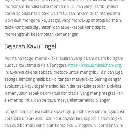
memahami kondisi serta mengambil pilihan yang, sambil masih
berharap pada nasib baik. Dalam tulisan ini kami akan menyelami
lebih jauh mengenai kayu togel, yang mencakup strategi bermain,
taktik yang bisa digunakan, dan aspek-aspek yang dapat
memengaruhi kesempatan kemenangan.
Sejarah Kayu Togel
Permainan togel memiliki akar sejarah yang dalam dalam beragam
budaya, terutama di Asia Tenggara.
https://rescuemissionary.org/
Ini awalnya dikenal sebagai metode untuk menghibur diri dan juga
sebagai lambang nasib baik di tengah masyarakat. Seiring dengan
evolusinya, kayu togel menjadi lebih dari sekadar sebuah aktivitas;
ia menyusun aspek dalam ritus dan tradisi yang mengintegrasikan
elemen spiritual dan percaya masyarakat terhadap bilangan.
Dengan berjalannya waktu, kayu togel perlahan-lahan mengadopsi
beraneka unsur-unsur dari kebudayaan lain, seperti sistem angka
dan cara bermain yang lebih kompleks. Di negara ini, permainan ini