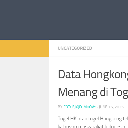
UNCATEGORIZED
Data Hongkong:
Menang di Tog
BY
FOT8EJXJF0M8OV5
·
JUNE 16, 2026
Togel HK atau togel Hongkong te
kalangan masyarakat Indonesia.