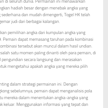
in di seluruh dunia. Permainan ini menawarkan
gkan hadiah besar dengan menebak angka yang
g sederhana dan mudah dimengerti, Togel HK telah
emar judi dari berbagai kalangan.
tkan pemilihan angka dari kumpulan angka yang
a 9. Pemain dapat memasang taruhan pada kombinasi
ombinasi tersebut akan muncul dalam hasil undian.
 salah satu momen paling dinanti oleh para pemain, di
l pengundian secara langsung dan merasakan
ntuk mengetahui apakah angka yang mereka pilih
ting dalam strategi permainan ini. Dengan
gkong sebelumnya, pemain dapat menganalisis pola
tu mereka dalam menentukan angka-angka yang
tuk keluar. Menggunakan informasi yang tepat dan