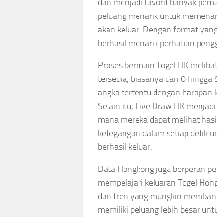
dan menjadi favorit banyak pema
peluang menarik untuk memenan
akan keluar. Dengan format yan
berhasil menarik perhatian pengg
Proses bermain Togel HK meliba
tersedia, biasanya dari 0 hingg
angka tertentu dengan harapan k
Selain itu, Live Draw HK menjadi
mana mereka dapat melihat hasi
ketegangan dalam setiap detik u
berhasil keluar.
Data Hongkong juga berperan pen
mempelajari keluaran Togel Hon
dan tren yang mungkin memban
memiliki peluang lebih besar un