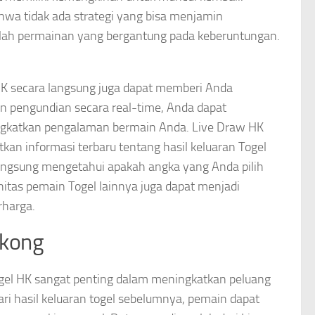
hwa tidak ada strategi yang bisa menjamin
lah permainan yang bergantung pada keberuntungan.
 HK secara langsung juga dapat memberi Anda
 pengundian secara real-time, Anda dapat
gkatkan pengalaman bermain Anda. Live Draw HK
n informasi terbaru tentang hasil keluaran Togel
angsung mengetahui apakah angka yang Anda pilih
itas pemain Togel lainnya juga dapat menjadi
rharga.
gkong
ogel HK sangat penting dalam meningkatkan peluang
 hasil keluaran togel sebelumnya, pemain dapat