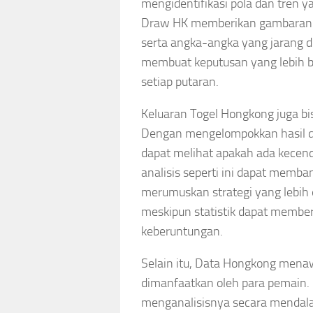
mengidentifikasi pola dan tren y
Draw HK memberikan gambaran y
serta angka-angka yang jarang d
membuat keputusan yang lebih b
setiap putaran.
Keluaran Togel Hongkong juga bis
Dengan mengelompokkan hasil d
dapat melihat apakah ada kecen
analisis seperti ini dapat mem
merumuskan strategi yang lebih e
meskipun statistik dapat membe
keberuntungan.
Selain itu, Data Hongkong mena
dimanfaatkan oleh para pemain.
menganalisisnya secara mendal