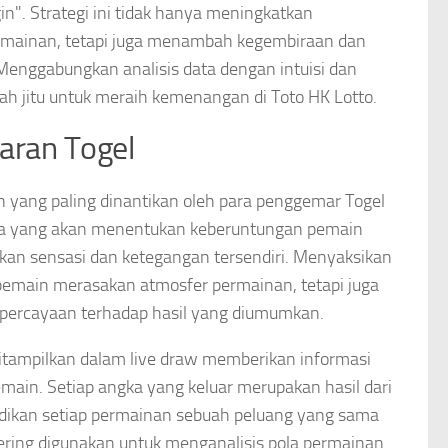
n". Strategi ini tidak hanya meningkatkan
mainan, tetapi juga menambah kegembiraan dan
Menggabungkan analisis data dengan intuisi dan
ah jitu untuk meraih kemenangan di Toto HK Lotto.
aran Togel
ang paling dinantikan oleh para penggemar Togel
gka yang akan menentukan keberuntungan pemain
kan sensasi dan ketegangan tersendiri. Menyaksikan
pemain merasakan atmosfer permainan, tetapi juga
percayaan terhadap hasil yang diumumkan.
itampilkan dalam live draw memberikan informasi
main. Setiap angka yang keluar merupakan hasil dari
adikan setiap permainan sebuah peluang yang sama
sering digunakan untuk menganalisis pola permainan