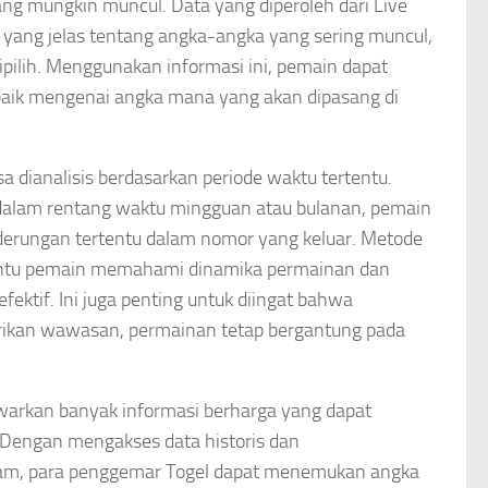
ang mungkin muncul. Data yang diperoleh dari Live
ang jelas tentang angka-angka yang sering muncul,
ipilih. Menggunakan informasi ini, pemain dapat
aik mengenai angka mana yang akan dipasang di
a dianalisis berdasarkan periode waktu tertentu.
alam rentang waktu mingguan atau bulanan, pemain
derungan tertentu dalam nomor yang keluar. Metode
bantu pemain memahami dinamika permainan dan
fektif. Ini juga penting untuk diingat bahwa
rikan wawasan, permainan tetap bergantung pada
warkan banyak informasi berharga yang dapat
 Dengan mengakses data historis dan
am, para penggemar Togel dapat menemukan angka