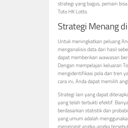
strategi yang bagus, pemain bi
Toto HK Lotto.
Strategi Menang di
Untuk meningkatkan peluang And
menganalisis data dari hasil se
dapat memberikan wawasan berh
Dengan mempelajari keluaran To
mengidentifikasi pola dan tren y
cara ini, Anda dapat memilih angk
Strategi lain yang dapat ditera
yang telah terbukti efektif. B
berdasarkan statistik dan probab
yang umum adalah menggunakan 
mengingat angka-angka tersebut