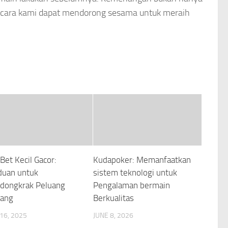
ang cara kami dapat mendorong sesama untuk meraih
 Bet Kecil Gacor:
Kudapoker: Memanfaatkan
duan untuk
sistem teknologi untuk
dongkrak Peluang
Pengalaman bermain
ang
Berkualitas
 16, 2025
JUNE 8, 2026