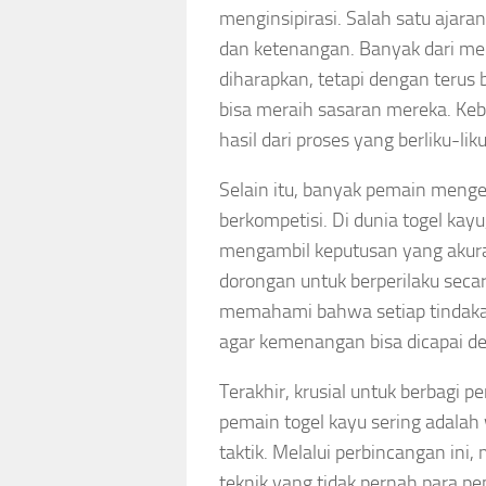
menginsipirasi. Salah satu ajaran 
dan ketenangan. Banyak dari me
diharapkan, tetapi dengan terus
bisa meraih sasaran mereka. Kebe
hasil dari proses yang berliku-liku
Selain itu, banyak pemain menge
berkompetisi. Di dunia togel kay
mengambil keputusan yang akura
dorongan untuk berperilaku seca
memahami bahwa setiap tindakan
agar kemenangan bisa dicapai de
Terakhir, krusial untuk berbagi 
pemain togel kayu sering adala
taktik. Melalui perbincangan in
teknik yang tidak pernah para 