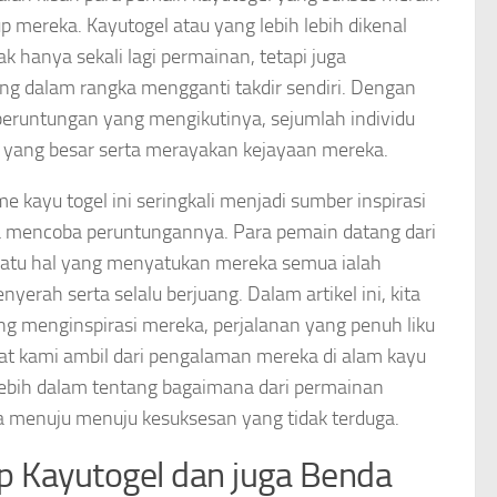
mereka. Kayutogel atau yang lebih lebih dikenal
dak hanya sekali lagi permainan, tetapi juga
ng dalam rangka mengganti takdir sendiri. Dengan
eruntungan yang mengikutinya, sejumlah individu
yang besar serta merayakan kejayaan mereka.
e kayu togel ini seringkali menjadi sumber inspirasi
a mencoba peruntungannya. Para pemain datang dari
 satu hal yang menyatukan mereka semua ialah
erah serta selalu berjuang. Dalam artikel ini, kita
g menginspirasi mereka, perjalanan yang penuh liku
at kami ambil dari pengalaman mereka di alam kayu
t lebih dalam tentang bagaimana dari permainan
menuju menuju kesuksesan yang tidak terduga.
 Kayutogel dan juga Benda