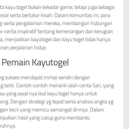
ta kayu togel bukan sekadar game, tetapi juga sebagai
sial serta bertukar kisah. Dalam komunitas ini, para
ategi serta pengalaman mereka, membangun hubungan
ta-cerita inspiratif tentang kemenangan dan kerugian
menjadikan kayutogel dan kayu togel tidak hanya
anan perjalanan hidup.
n Pemain Kayutogel
ng sukses mendapat mimpi sendiri dengan
 teliti. Contoh contoh menarik ialah cerita Sari, yang
a yang awal nya ikut kayu togel hanya untuk
. Dengan strategi yg tepat serta analisis angka yg
angan kecil yang memicu semangat dirinya. Dalam
gumpulkan hasil yang cukup guna membantu
ruhnya.