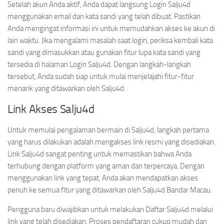
Setelah akun Anda aktif, Anda dapat langsung Login Salju4d
menggunakan email dan kata sandi yang telah dibuat. Pastikan
Anda mengingat informasi ini untuk memudahkan akses ke akun di
lain waktu. Jika mengalami masalah saat login, periksa kembali kata
sandi yang dimasukkan atau gunakan fitur lupa kata sandi yang
tersedia di halaman Login Salju4d. Dengan langkah-langkah
tersebut, Anda sudah siap untuk mulai menjelajahi fitur-fitur
menarik yang ditawarkan oleh Salju4d.
Link Akses Salju4d
Untuk memulai pengalaman bermain di Salju4d, langkah pertama
yang harus dilakukan adalah mengakses link resmi yang disediakan.
Link Salju4d sangat penting untuk memastikan bahwa Anda
terhubung dengan platform yang aman dan terpercaya. Dengan
menggunakan link yang tepat, Anda akan mendapatkan akses
penuh ke semua fitur yang ditawarkan oleh Salju4d Bandar Macau.
Pengguna baru diwajibkan untuk melakukan Daftar Salju4d melalui
link yang telah disediakan. Proses pendaftaran cukup mudah dan