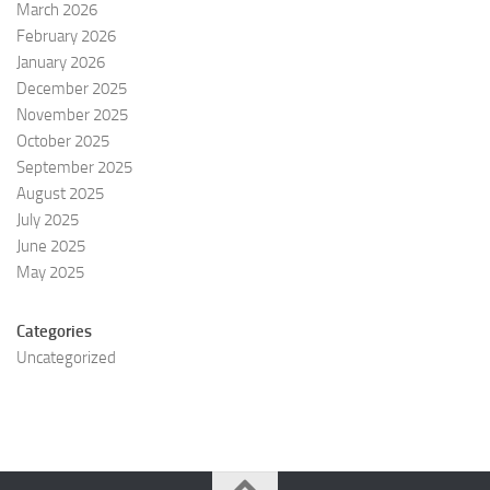
March 2026
February 2026
January 2026
December 2025
November 2025
October 2025
September 2025
August 2025
July 2025
June 2025
May 2025
Categories
Uncategorized