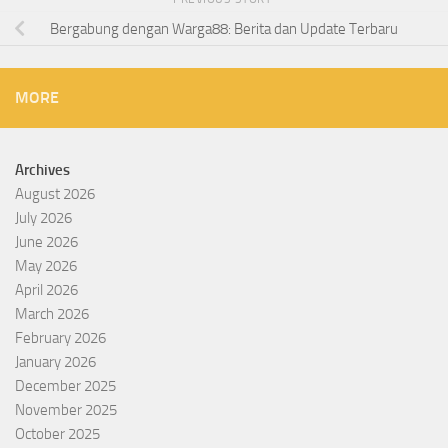
Bergabung dengan Warga88: Berita dan Update Terbaru
MORE
Archives
August 2026
July 2026
June 2026
May 2026
April 2026
March 2026
February 2026
January 2026
December 2025
November 2025
October 2025