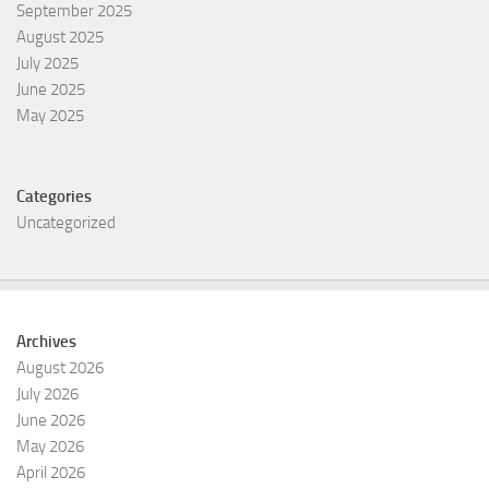
September 2025
August 2025
July 2025
June 2025
May 2025
Categories
Uncategorized
Archives
August 2026
July 2026
June 2026
May 2026
April 2026