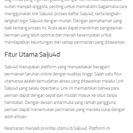
sudah menjadi anggota, penting untuk memahami bagaimana cara
menggunakan link Salju4d, proses daftar Salju4d, serta langkah-
langkah login Salju4d dengan mudah. Dengan pemahaman yang
baik tentang proses ini, Anda akan dapat menikmati pengalaman
bermain yang lebih optimal dan meraih kesempatan untuk
mendapatkan keuntungan dari setiap permainan yang ditawarkan.
Fitur Utama Salju4d
Salju4d merupakan platform yang menyediakan beragam
permainan taruhan online dengan kualitas tinggi. Salah satu fitur
utamanya adalah kemudahan akses yang ditawarkan melalui Link
Salju4d yang selalu diperbarui. Link ini memastikan bahwa para
pemain dapat dengan cepat dan mudah masuk ke situs tanpa
hambatan. Dengan desain antarmuka yang ramah pengguna,
pemain dapat menemukan permainan yang mereka sukai dengan
lebih efisien.
Keamanan menjadi prioritas utama di Salju4d. Platform ini