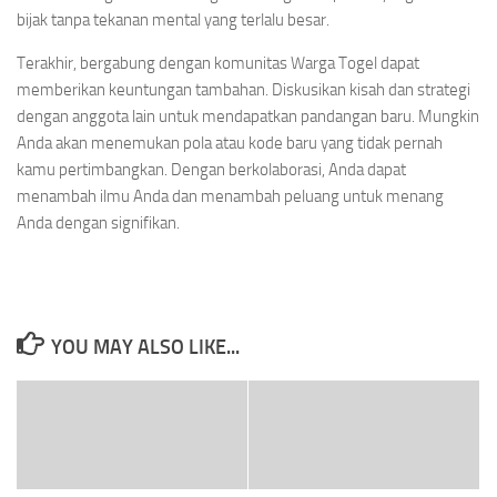
bijak tanpa tekanan mental yang terlalu besar.
Terakhir, bergabung dengan komunitas Warga Togel dapat
memberikan keuntungan tambahan. Diskusikan kisah dan strategi
dengan anggota lain untuk mendapatkan pandangan baru. Mungkin
Anda akan menemukan pola atau kode baru yang tidak pernah
kamu pertimbangkan. Dengan berkolaborasi, Anda dapat
menambah ilmu Anda dan menambah peluang untuk menang
Anda dengan signifikan.
YOU MAY ALSO LIKE...