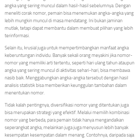
angka yang sering muncul dalam hasil-hasil sebelumnya. Dengan
meneliti corak nomor, pemain bisa menemukan angka-angka yang
lebih mungkin muncul di masa mendatang. Ini bukan jaminan
mutlak, tetapi dapat membantu dalam membuat pilihan yang lebih
terinformasi.
Selain itu, krusial juga untuk mempertimbangkan manfaat angka
keberuntungan individu. Banyak sekali orang meyakini jika nomor-
nomor yang memiliki arti tertentu, seperti hari ulang tahun ataupun
angka yang sering muncul di aktivitas sehari-hari, bisa membawa
nasib baik. Menggabungkan angka-angka tersebut dengan hasil
analisis statistik bisa memberikan keunggulan tambahan dalam
menentukan nomor.
Tidak kalah pentingnya, diversifikasi nomor yang ditentukan juga
bisa merupakan strategi yang efektif. Melalui memilih kombinasi
nomor yang berbeda, para pemain tidak hanya mengandalkan
seperangkat angka, melainkan juga juga menyusun lebih banyak
kesempatan kesempatan dalam menang. Contohnya, daripada saja