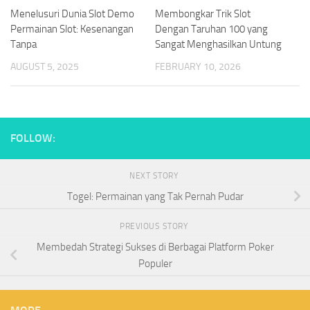
Menelusuri Dunia Slot Demo
Membongkar Trik Slot
Permainan Slot: Kesenangan
Dengan Taruhan 100 yang
Tanpa
Sangat Menghasilkan Untung
AUGUST 5, 2025
FEBRUARY 10, 2026
FOLLOW:
NEXT STORY
Togel: Permainan yang Tak Pernah Pudar
PREVIOUS STORY
Membedah Strategi Sukses di Berbagai Platform Poker
Populer