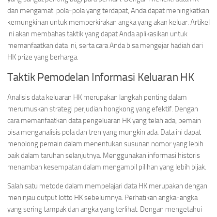
dan mengamati pola-pola yang terdapat, Anda dapat meningkatkan
kemungkinan untuk memperkirakan angka yang akan keluar. Artikel
ini akan membahas taktik yang dapat Anda aplikasikan untuk
memanfaatkan data ini, serta cara Anda bisa mengejar hadiah dari
HK prize yang berharga.
Taktik Pemodelan Informasi Keluaran HK
Analisis data keluaran HK merupakan langkah penting dalam
merumuskan strategi perjudian hongkong yang efektif. Dengan
cara memanfaatkan data pengeluaran HK yang telah ada, pemain
bisa menganalisis pola dan tren yang mungkin ada. Data ini dapat
menolong pemain dalam menentukan susunan nomor yang lebih
baik dalam taruhan selanjutnya. Menggunakan informasi historis
menambah kesempatan dalam mengambil pilihan yang lebih bijak.
Salah satu metode dalam mempelajari data HK merupakan dengan
meninjau output lotto HK sebelumnya. Perhatikan angka-angka
yang sering tampak dan angka yang terlihat. Dengan mengetahui