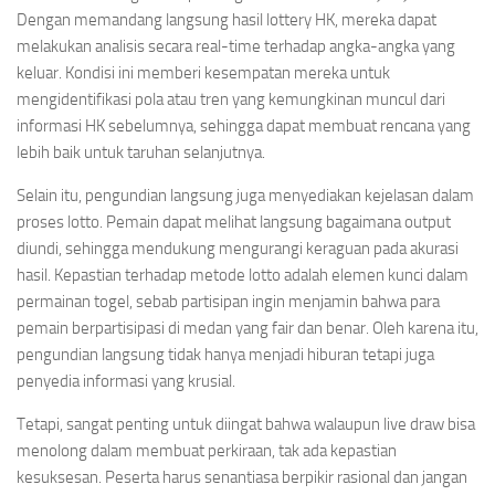
Dengan memandang langsung hasil lottery HK, mereka dapat
melakukan analisis secara real-time terhadap angka-angka yang
keluar. Kondisi ini memberi kesempatan mereka untuk
mengidentifikasi pola atau tren yang kemungkinan muncul dari
informasi HK sebelumnya, sehingga dapat membuat rencana yang
lebih baik untuk taruhan selanjutnya.
Selain itu, pengundian langsung juga menyediakan kejelasan dalam
proses lotto. Pemain dapat melihat langsung bagaimana output
diundi, sehingga mendukung mengurangi keraguan pada akurasi
hasil. Kepastian terhadap metode lotto adalah elemen kunci dalam
permainan togel, sebab partisipan ingin menjamin bahwa para
pemain berpartisipasi di medan yang fair dan benar. Oleh karena itu,
pengundian langsung tidak hanya menjadi hiburan tetapi juga
penyedia informasi yang krusial.
Tetapi, sangat penting untuk diingat bahwa walaupun live draw bisa
menolong dalam membuat perkiraan, tak ada kepastian
kesuksesan. Peserta harus senantiasa berpikir rasional dan jangan