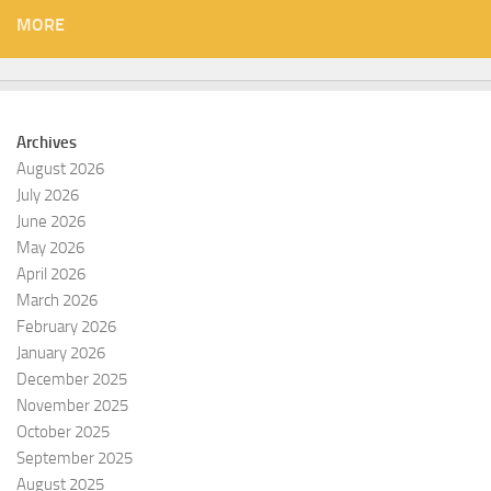
MORE
Archives
August 2026
July 2026
June 2026
May 2026
April 2026
March 2026
February 2026
January 2026
December 2025
November 2025
October 2025
September 2025
August 2025