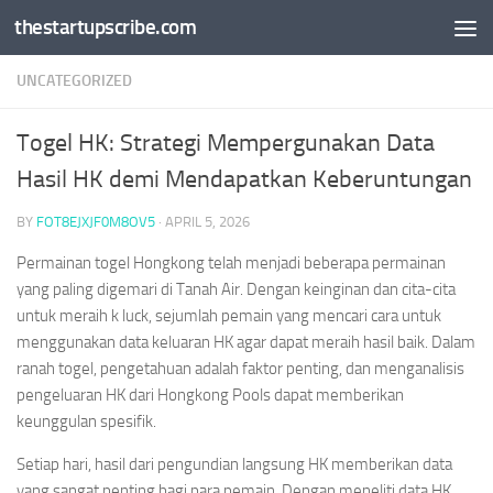
thestartupscribe.com
Skip to content
UNCATEGORIZED
Togel HK: Strategi Mempergunakan Data
Hasil HK demi Mendapatkan Keberuntungan
BY
FOT8EJXJF0M8OV5
·
APRIL 5, 2026
Permainan togel Hongkong telah menjadi beberapa permainan
yang paling digemari di Tanah Air. Dengan keinginan dan cita-cita
untuk meraih k luck, sejumlah pemain yang mencari cara untuk
menggunakan data keluaran HK agar dapat meraih hasil baik. Dalam
ranah togel, pengetahuan adalah faktor penting, dan menganalisis
pengeluaran HK dari Hongkong Pools dapat memberikan
keunggulan spesifik.
Setiap hari, hasil dari pengundian langsung HK memberikan data
yang sangat penting bagi para pemain. Dengan meneliti data HK