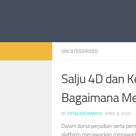
UNCATEGORIZED
Salju 4D dan 
Bagaimana Me
BY
FOT8EJXJF0M8OV5
·
APRIL 8, 2026
Dalam dunia perjudian serta perm
platform menawarkan menawarka