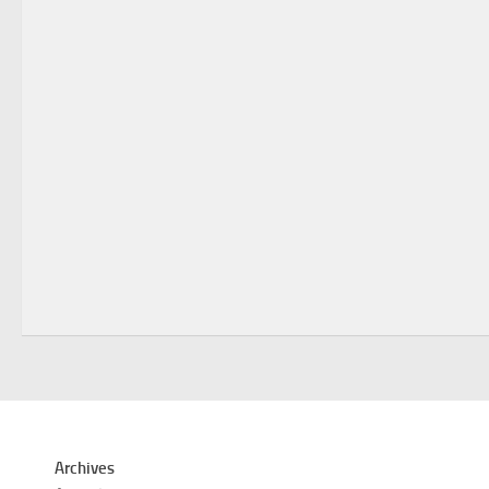
Archives