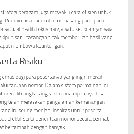
trategi beragam juga mewakili cara efisien untuk
. Pemain bisa mencoba memasang pada pada
 satu, alih-alih fokus hanya satu set bilangan saja.
kipun satu pasangan tidak memberikan hasil yang
g dapat membawa keuntungan.
erta Risiko
 emas bagi para pesertanya yang ingin meraih
alui taruhan nomor. Dalam sistem permainan ini
at memilih angka-angka di mana dipercaya bisa
rang telah merasakan pengalaman kemenangan
rang itu sering menjadi inspiras untuk peserta
pat efektif serta penentuan nomor secara cermat,
at bertambah dengan banyak.