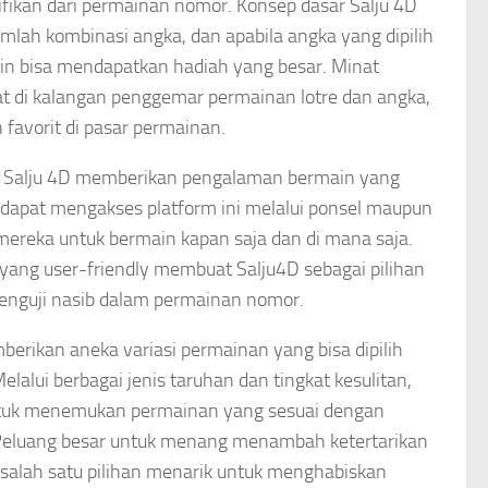
ikan dari permainan nomor. Konsep dasar Salju 4D
mlah kombinasi angka, dan apabila angka yang dipilih
in bisa mendapatkan hadiah yang besar. Minat
t di kalangan penggemar permainan lotre dan angka,
 favorit di pasar permainan.
 Salju 4D memberikan pengalaman bermain yang
n dapat mengakses platform ini melalui ponsel maupun
reka untuk bermain kapan saja dan di mana saja.
 yang user-friendly membuat Salju4D sebagai pilihan
enguji nasib dalam permainan nomor.
berikan aneka variasi permainan yang bisa dipilih
lalui berbagai jenis taruhan dan tingkat kesulitan,
untuk menemukan permainan yang sesuai dengan
. Peluang besar untuk menang menambah ketertarikan
salah satu pilihan menarik untuk menghabiskan