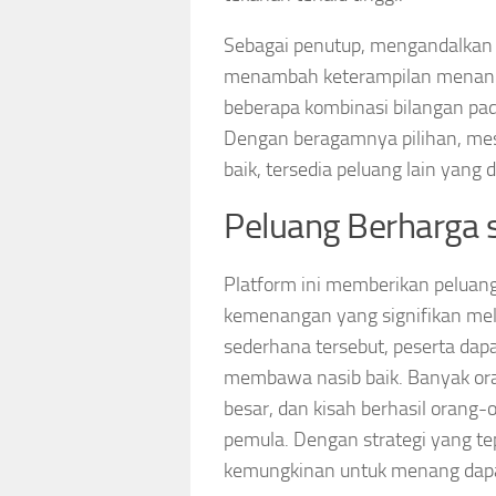
Sebagai penutup, mengandalkan s
menambah keterampilan menang
beberapa kombinasi bilangan pada
Dengan beragamnya pilihan, mes
baik, tersedia peluang lain yan
Peluang Berharga s
Platform ini memberikan peluang
kemenangan yang signifikan mel
sederhana tersebut, peserta dap
membawa nasib baik. Banyak o
besar, dan kisah berhasil orang-o
pemula. Dengan strategi yang te
kemungkinan untuk menang dap