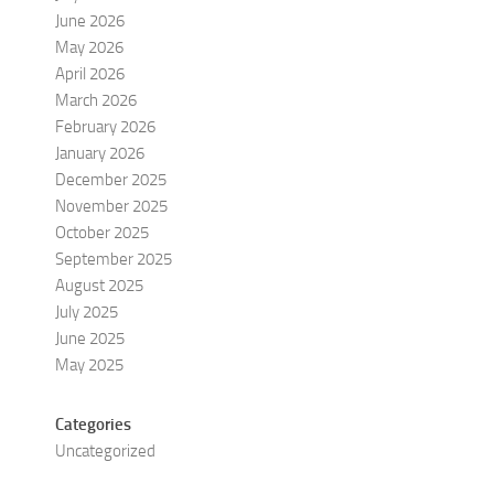
June 2026
May 2026
April 2026
March 2026
February 2026
January 2026
December 2025
November 2025
October 2025
September 2025
August 2025
July 2025
June 2025
May 2025
Categories
Uncategorized