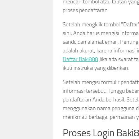
mencari tombol atau tautan yang
proses pendaftaran.
Setelah mengklik tombol "Daftar"
sini, Anda harus mengisi informa
sandi, dan alamat email. Penti
adalah akurat, karena informasi i
Daftar Baki888
Jika ada syarat t
ikuti instruksi yang diberikan.
Setelah mengisi formulir pendaf
informasi tersebut. Tunggu beb
pendaftaran Anda berhasil. Setel
menggunakan nama pengguna dan
menikmati berbagai permainan ya
Proses Login Baki