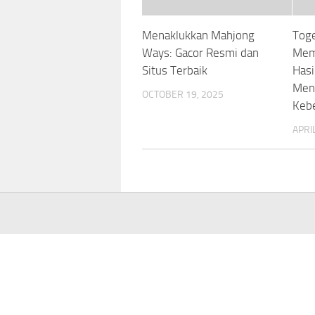
Menaklukkan Mahjong
Toge
Ways: Gacor Resmi dan
Mem
Situs Terbaik
Hasi
Men
OCTOBER 19, 2025
Keb
APRI