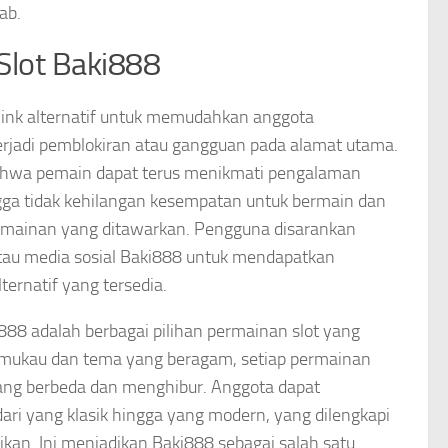
ab.
 Slot Baki888
ink alternatif untuk memudahkan anggota
terjadi pemblokiran atau gangguan pada alamat utama.
 bahwa pemain dapat terus menikmati pengalaman
ga tidak kehilangan kesempatan untuk bermain dan
ermainan yang ditawarkan. Pengguna disarankan
atau media sosial Baki888 untuk mendapatkan
lternatif yang tersedia.
888 adalah berbagai pilihan permainan slot yang
emukau dan tema yang beragam, setiap permainan
ng berbeda dan menghibur. Anggota dapat
ari yang klasik hingga yang modern, yang dilengkapi
ikan. Ini menjadikan Baki888 sebagai salah satu