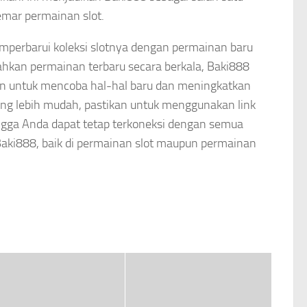
emar permainan slot.
emperbarui koleksi slotnya dengan permainan baru
kan permainan terbaru secara berkala, Baki888
 untuk mencoba hal-hal baru dan meningkatkan
ng lebih mudah, pastikan untuk menggunakan link
hingga Anda dapat tetap terkoneksi dengan semua
Baki888, baik di permainan slot maupun permainan