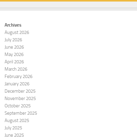
Archives
August 2026
July 2026
June 2026
May 2026
April 2026
March 2026
February 2026
January 2026
December 2025
November 2025
October 2025
September 2025
August 2025
July 2025
June 2025