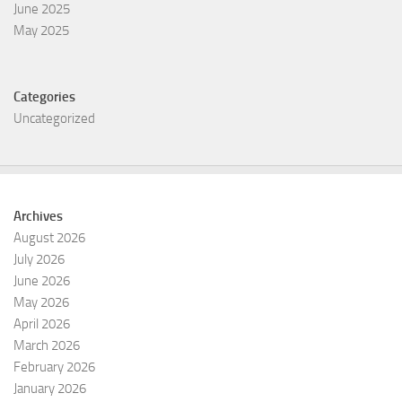
June 2025
May 2025
Categories
Uncategorized
Archives
August 2026
July 2026
June 2026
May 2026
April 2026
March 2026
February 2026
January 2026