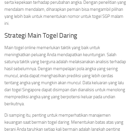
serta kepekaan terhadap perubahan angka. Dengan penelitian yang
mendalam mendalam, diharapkan pemain bisa mengambil pilihan
yang lebih baik untuk menentukan nomor untuk togel SGP malam
ini.
Strategi Main Togel Daring
Main togel online memerlukan taktik yang baik untuk
meningkatkan peluang Anda mendapatkan keuntungan. Salah
satunya taktik yang berguna adalah melaksanakan analisis terhadap
hasil sebelumnya. Dengan mempelajari pola angka yang sering
muncul, anda dapat menghasilkan prediksi yang lebih cerdas
tentang angka yang mungkin akan muncul. Data keluaran yang lalu
dari togel Singapore dapat disimpan dan dianalisis untuk menolong
memprediksi angka yang yang berpotensi keluar pada undian
berikutnya.
Di samping itu, penting untuk memperhatikan manajemen
keuangan saat bermain togel daring. Menentukan batas atas yang
berani Anda taruhkan setiap kali bermain adalah langkah penting