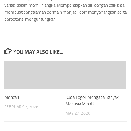
variasi dalam memilih angka. Mempersiapkan diri dengan baik bisa
membuat pengalaman bermain menjadi lebih menyenangkan serta
berpotensi menguntungkan.
YOU MAY ALSO LIKE...
Mencari
Kuda Togel: Mengapa Banyak
Manusia Minat?
FEBRUARY 7, 2026
MAY 27, 2026