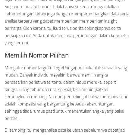
Singapore malam hari ini. Tidak hanya sekedar mengandalkan
keberuntungan, tetapi juga dengan mempertimbangkan data serta
analisa terbaru yang dapat memberikan memberikan insight
berharga. Oleh karena itu, ikuti terus berita selengkapnya serta
persiapkan diri Anda untuk mencoba peruntungan dalam kompetisi
yang seru ini.
Memilih Nomor Pilihan
Mengatur nomor target di togel Singapura bukanlah sesuatu yang
mudah. Banyak individu meyakini bahwa memilih angka
berdasarkan peristiwa tertentu dalam hidup mereka, seperti
tanggal ulang tahun dan nilai spesial, bisa meningkatkan
kemungkinan menang. Namun, perlu diingat bahwa permainan ini
adalah kompetisi yang bergantung kepada keberuntungan,
sehingga tiada rumus pasti untuk menentukan angka yang bakal
berhasil.
Di samping itu, menganalisa data keluaran sebelumnya dapat jadi