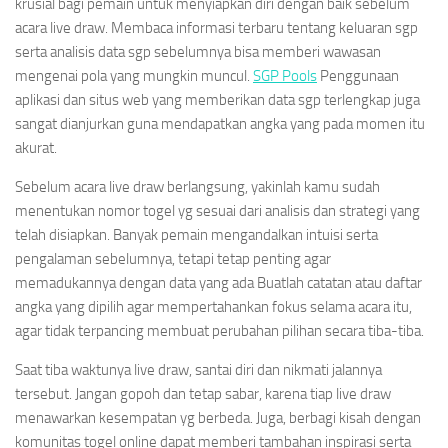
krusial bagi pemain untuk menyiapkan diri dengan baik sebelum
acara live draw. Membaca informasi terbaru tentang keluaran sgp
serta analisis data sgp sebelumnya bisa memberi wawasan
mengenai pola yang mungkin muncul.
SGP Pools
Penggunaan
aplikasi dan situs web yang memberikan data sgp terlengkap juga
sangat dianjurkan guna mendapatkan angka yang pada momen itu
akurat.
Sebelum acara live draw berlangsung, yakinlah kamu sudah
menentukan nomor togel yg sesuai dari analisis dan strategi yang
telah disiapkan. Banyak pemain mengandalkan intuisi serta
pengalaman sebelumnya, tetapi tetap penting agar
memadukannya dengan data yang ada Buatlah catatan atau daftar
angka yang dipilih agar mempertahankan fokus selama acara itu,
agar tidak terpancing membuat perubahan pilihan secara tiba-tiba.
Saat tiba waktunya live draw, santai diri dan nikmati jalannya
tersebut. Jangan gopoh dan tetap sabar, karena tiap live draw
menawarkan kesempatan yg berbeda. Juga, berbagi kisah dengan
komunitas togel online dapat memberi tambahan inspirasi serta