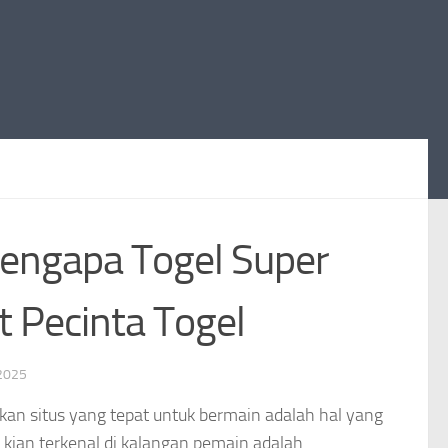
engapa Togel Super
t Pecinta Togel
2025
kan situs yang tepat untuk bermain adalah hal yang
 kian terkenal di kalangan pemain adalah