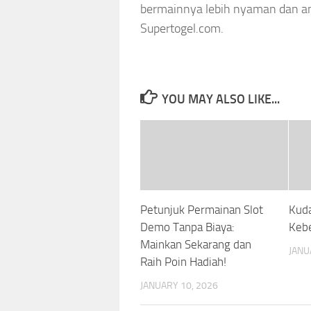
bermainnya lebih nyaman dan am
Supertogel.com.
YOU MAY ALSO LIKE...
Petunjuk Permainan Slot
Kuda
Demo Tanpa Biaya:
Kebe
Mainkan Sekarang dan
JANU
Raih Poin Hadiah!
JANUARY 10, 2026