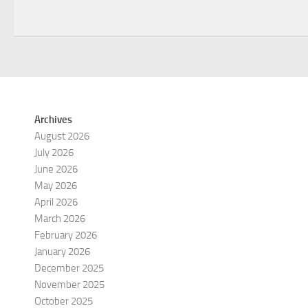
Archives
August 2026
July 2026
June 2026
May 2026
April 2026
March 2026
February 2026
January 2026
December 2025
November 2025
October 2025