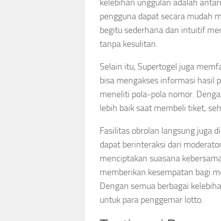
kelebihan unggulan adalah ant
pengguna dapat secara mudah men
begitu sederhana dan intuitif m
tanpa kesulitan.
Selain itu, Supertogel juga memfa
bisa mengakses informasi hasil
meneliti pola-pola nomor. Denga
lebih baik saat membeli tiket, 
Fasilitas obrolan langsung juga 
dapat berinteraksi dari moderato
menciptakan suasana kebersamaa
memberikan kesempatan bagi m
Dengan semua berbagai kelebihan
untuk para penggemar lotto.