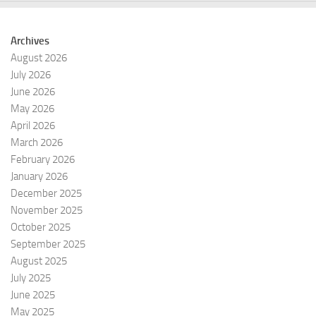
Archives
August 2026
July 2026
June 2026
May 2026
April 2026
March 2026
February 2026
January 2026
December 2025
November 2025
October 2025
September 2025
August 2025
July 2025
June 2025
May 2025