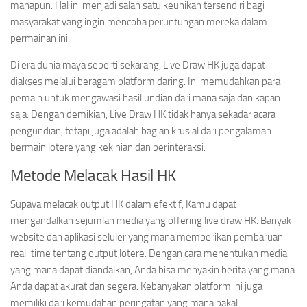
manapun. Hal ini menjadi salah satu keunikan tersendiri bagi
masyarakat yang ingin mencoba peruntungan mereka dalam
permainan ini.
Di era dunia maya seperti sekarang, Live Draw HK juga dapat
diakses melalui beragam platform daring. Ini memudahkan para
pemain untuk mengawasi hasil undian dari mana saja dan kapan
saja. Dengan demikian, Live Draw HK tidak hanya sekadar acara
pengundian, tetapi juga adalah bagian krusial dari pengalaman
bermain lotere yang kekinian dan berinteraksi.
Metode Melacak Hasil HK
Supaya melacak output HK dalam efektif, Kamu dapat
mengandalkan sejumlah media yang offering live draw HK. Banyak
website dan aplikasi seluler yang mana memberikan pembaruan
real-time tentang output lotere. Dengan cara menentukan media
yang mana dapat diandalkan, Anda bisa menyakin berita yang mana
Anda dapat akurat dan segera. Kebanyakan platform ini juga
memiliki dari kemudahan peringatan yang mana bakal