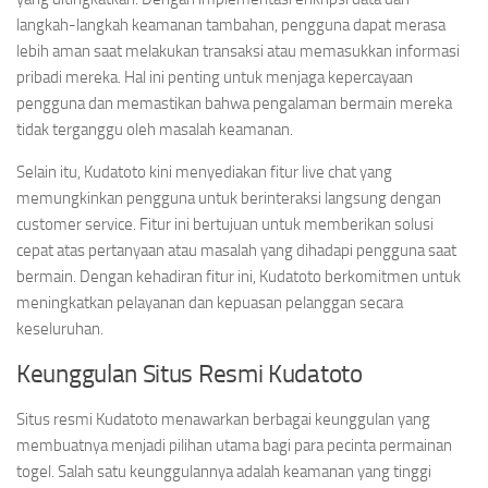
langkah-langkah keamanan tambahan, pengguna dapat merasa
lebih aman saat melakukan transaksi atau memasukkan informasi
pribadi mereka. Hal ini penting untuk menjaga kepercayaan
pengguna dan memastikan bahwa pengalaman bermain mereka
tidak terganggu oleh masalah keamanan.
Selain itu, Kudatoto kini menyediakan fitur live chat yang
memungkinkan pengguna untuk berinteraksi langsung dengan
customer service. Fitur ini bertujuan untuk memberikan solusi
cepat atas pertanyaan atau masalah yang dihadapi pengguna saat
bermain. Dengan kehadiran fitur ini, Kudatoto berkomitmen untuk
meningkatkan pelayanan dan kepuasan pelanggan secara
keseluruhan.
Keunggulan Situs Resmi Kudatoto
Situs resmi Kudatoto menawarkan berbagai keunggulan yang
membuatnya menjadi pilihan utama bagi para pecinta permainan
togel. Salah satu keunggulannya adalah keamanan yang tinggi