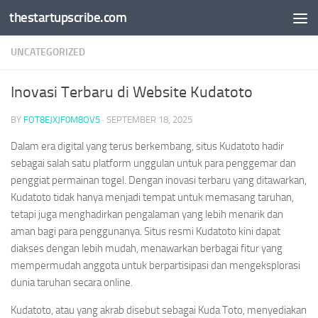
thestartupscribe.com
Skip to content
UNCATEGORIZED
Inovasi Terbaru di Website Kudatoto
BY
FOT8EJXJF0M8OV5
·
SEPTEMBER 18, 2025
Dalam era digital yang terus berkembang, situs Kudatoto hadir
sebagai salah satu platform unggulan untuk para penggemar dan
penggiat permainan togel. Dengan inovasi terbaru yang ditawarkan,
Kudatoto tidak hanya menjadi tempat untuk memasang taruhan,
tetapi juga menghadirkan pengalaman yang lebih menarik dan
aman bagi para penggunanya. Situs resmi Kudatoto kini dapat
diakses dengan lebih mudah, menawarkan berbagai fitur yang
mempermudah anggota untuk berpartisipasi dan mengeksplorasi
dunia taruhan secara online.
Kudatoto, atau yang akrab disebut sebagai Kuda Toto, menyediakan