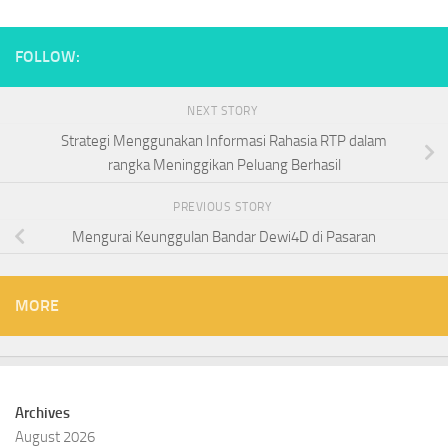
FOLLOW:
NEXT STORY
Strategi Menggunakan Informasi Rahasia RTP dalam
rangka Meninggikan Peluang Berhasil
PREVIOUS STORY
Mengurai Keunggulan Bandar Dewi4D di Pasaran
MORE
Archives
August 2026