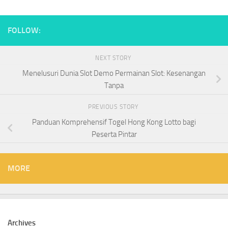
FOLLOW:
NEXT STORY
Menelusuri Dunia Slot Demo Permainan Slot: Kesenangan
Tanpa
PREVIOUS STORY
Panduan Komprehensif Togel Hong Kong Lotto bagi
Peserta Pintar
MORE
Archives