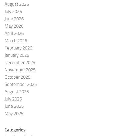
August 2026
July 2026
June 2026
May 2026
April 2026
March 2026
February 2026
January 2026
December 2025
November 2025
October 2025
September 2025
August 2025
July 2025
June 2025
May 2025
Categories