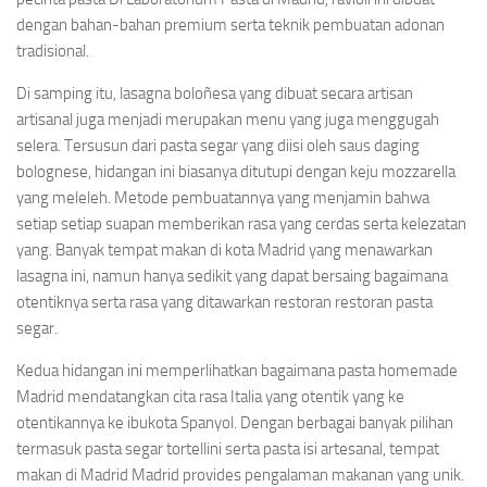
dengan bahan-bahan premium serta teknik pembuatan adonan
tradisional.
Di samping itu, lasagna boloñesa yang dibuat secara artisan
artisanal juga menjadi merupakan menu yang juga menggugah
selera. Tersusun dari pasta segar yang diisi oleh saus daging
bolognese, hidangan ini biasanya ditutupi dengan keju mozzarella
yang meleleh. Metode pembuatannya yang menjamin bahwa
setiap setiap suapan memberikan rasa yang cerdas serta kelezatan
yang. Banyak tempat makan di kota Madrid yang menawarkan
lasagna ini, namun hanya sedikit yang dapat bersaing bagaimana
otentiknya serta rasa yang ditawarkan restoran restoran pasta
segar.
Kedua hidangan ini memperlihatkan bagaimana pasta homemade
Madrid mendatangkan cita rasa Italia yang otentik yang ke
otentikannya ke ibukota Spanyol. Dengan berbagai banyak pilihan
termasuk pasta segar tortellini serta pasta isi artesanal, tempat
makan di Madrid Madrid provides pengalaman makanan yang unik.