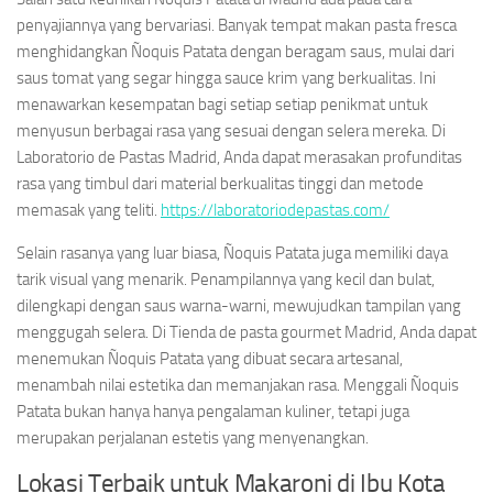
penyajiannya yang bervariasi. Banyak tempat makan pasta fresca
menghidangkan Ñoquis Patata dengan beragam saus, mulai dari
saus tomat yang segar hingga sauce krim yang berkualitas. Ini
menawarkan kesempatan bagi setiap setiap penikmat untuk
menyusun berbagai rasa yang sesuai dengan selera mereka. Di
Laboratorio de Pastas Madrid, Anda dapat merasakan profunditas
rasa yang timbul dari material berkualitas tinggi dan metode
memasak yang teliti.
https://laboratoriodepastas.com/
Selain rasanya yang luar biasa, Ñoquis Patata juga memiliki daya
tarik visual yang menarik. Penampilannya yang kecil dan bulat,
dilengkapi dengan saus warna-warni, mewujudkan tampilan yang
menggugah selera. Di Tienda de pasta gourmet Madrid, Anda dapat
menemukan Ñoquis Patata yang dibuat secara artesanal,
menambah nilai estetika dan memanjakan rasa. Menggali Ñoquis
Patata bukan hanya hanya pengalaman kuliner, tetapi juga
merupakan perjalanan estetis yang menyenangkan.
Lokasi Terbaik untuk Makaroni di Ibu Kota