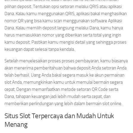
pilihan deposit. Tentukan opsi setoran melalui QRIS atau aplikasi
Dana. Kalau kamu menggunakan QRIS, aplikasi bakal menghasilkan
nomor QR yang bisa kamu scan menggunakan software Aplikasi
Dana. Kalau memilih deposit langsung melalui Dana, kamu hanya
harus memasukkan nomor yang diberikan serta total yang ingin
kamu deposit. Pastikan kamu mengisi detail yang sehingga proses
keuangan dapat selesai tanpa kendala.
Setelah menyelesaikan proses proses pembayaran, kamu biasanya
akan menerima pemberitahuan bahwa deposit Anda setoran Anda
telah berhasil. Uang Anda bakal segera masuk ke akun permainan
slot Anda, memungkinkan kamu untuk memulai bermain segera
cepat. Dengan memanfaatkan metode setoran QR Code serta
Dana, tahapan keuangan jadi lebih mudah serta cepat, dan
memberikan perlindungan yang lebih dalam bermain slot online.
Situs Slot Terpercaya dan Mudah Untuk
Menang