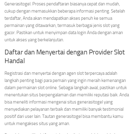
Generasitogel. Proses pendaftaran biasanya cepat dan mudah,
cukup dengan memasukkan beberapa informasi penting. Setelah
terdaftar, Anda akan mendapatkan akses penuh ke semua
permainan yang ditawarkan, termasuk berbagai jenis slot yang
gacor. Pastikan untuk menyimpan data login Anda dengan aman
untuk akses yang berkelanjutan.
Daftar dan Menyertai dengan Provider Slot
Handal
Registrasi dan menyertai dengan agen slot terpercaya adalah
langkah penting bagi para pemain yang ingin meraih kemenangan
dalam permainan slot online. Sebagai langkah awal, pastikan untuk
menentukan situs berpengalaman dan memiliki reputasi baik. Anda
bisa meneliti informasi mengenai situs generasitogel yang
menyediakan pelayanan terbaik dan memiliki banyak testimonial
positif dari user lain. Tautan generasitogel bisa membantu kamu
untuk mengakses situs yang aman.