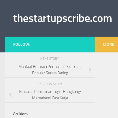
Skip to content
thestartupscribe.com
FOLLOW:
MORE
NEXT STORY
Manfaat Bermain Permainan Slot Yang
Populer Secara Daring
PREVIOUS STORY
Keluaran Permainan Togel Hongkong:
Memahami Cara Kerja
Archives