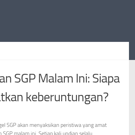
an SGP Malam Ini: Siapa
tkan keberuntungan?
ogel SGP akan menyaksikan peristiwa yang amat
n SGP malam ini. Setiap kali undian selalu