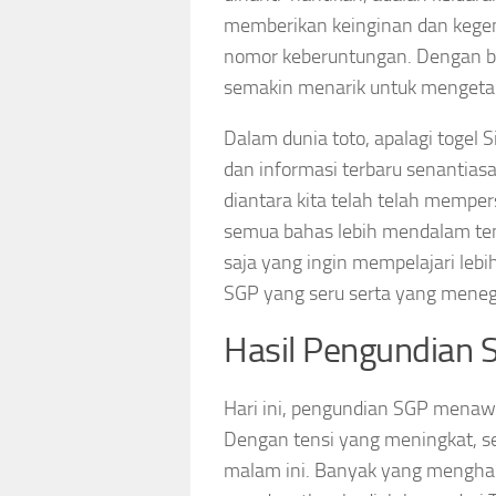
memberikan keinginan dan kegem
nomor keberuntungan. Dengan bany
semakin menarik untuk mengetah
Dalam dunia toto, apalagi togel S
dan informasi terbaru senantiasa
diantara kita telah telah memper
semua bahas lebih mendalam tent
saja yang ingin mempelajari leb
SGP yang seru serta yang meneg
Hasil Pengundian 
Hari ini, pengundian SGP menaw
Dengan tensi yang meningkat, s
malam ini. Banyak yang menghar