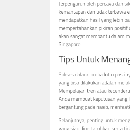
terpengaruh oleh percaya dan s
kemantapan dan tidak terbawa 
mendapatkan hasil yang lebih ba
mempertahankan pikiran positif d
akan sangat membantu dalam me
Singapore.
Tips Untuk Menang
Sukses dalam lomba lotto pasti
yang bisa dilakukan adalah mela
Mempelajari tren atau kecende
Anda membuat keputusan yang le
bergantung pada nasib, manfaat
Selanjutnya, penting untuk men
yang siap dipertaruhkan serta t