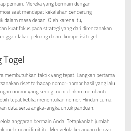
ikap pemain. Mereka yang bermain dengan
emosi saat mendapat kekalahan cenderung
ik dalam masa depan. Oleh karena itu,
an kuat fokus pada strategi yang dari direncanakan
nggandakan peluang dalam kompetisi togel
 Togel
nya membutuhkan taktik yang tepat. Langkah pertama
ksanakan riset terhadap nomor-nomor hasil yang lalu.
rungan nomor yang sering muncul akan membantu
bih tepat ketika menentukan nomor. Hindari cuma
kan data serta angka-angka untuk panduan.
gelola anggaran bermain Anda. Tetapkanlah jumlah
idak melampaui limit itu. Mengelola keuangan dengan