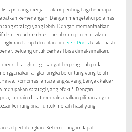
lisis peluang menjadi faktor penting bagi beberapa
apatkan kemenangan. Dengan mengetahui pola hasil
ncang strategi yang lebih. Dengan memanfaatkan
if dan terupdate dapat membantu pemain dalam
ngkinan tampil di malam ini.
SGP Pools
Risiko pasti
 benar, peluang untuk berhasil bisa dimaksimalkan.
m memilih angka juga sangat berpengaruh pada
menggunakan angka-angka beruntung yang telah
umnya. Kombinasi antara angka yang banyak keluar
sa merupakan strategi yang efektif. Dengan
 pola, pemain dapat memaksimalkan pilihan angka
esar kemungkinan untuk meraih hasil yang
 harus diperhitungkan. Keberuntungan dapat